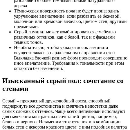
разбавляется более тёмными тонами натурального
дерева.
Тёмно-серая поверхность пола не будет производить
удручающее впечатление, если разбавить её бежевой,
молочной или кремовой мебелью, цветом стен, другими
предметами.
Серый ламинат может комбинироваться с мебелью
различных оттенков, как с белой, так и с фасадами
тёмных тонов.
Не обязательно, чтобы укладка досок ламината
осуществлялась в параллельном направлении стен.
Выкладка ёлочкой разных форм производит совершенно
иное впечатление. Требования к тональности при этом
остаются без изменений.
Изысканный серый пол: сочетание со
стенами
Серый – прекрасный дружелюбный сосед, способный
подчеркнуть все достоинства и смягчить недостатки даже
самых сложных оттенков. Чаще всего пепельный используют
для смягчения контрастных сочетаний цветов, например,
белого и черного. Незаменим этот оттенок и в комбинации
белых стен с декором красного цвета: с ним подобная палитра