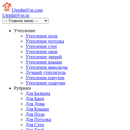
Uteplim
Vse.com
Uteplim
Vse.ru
Утепление
Утепление пола
Утепление потолка
Утепление стен
Утепление окон
Утепление дверей
Утепление крыши
Утепление мансарды
Лучший утеплитель
Утепление изнутри
Утепление снаружи
Рубрики
Для Балкона
Для Бани
Для Дома
Для Крыши
Для Пола
Для Потолка
Для Стен
Для Труб