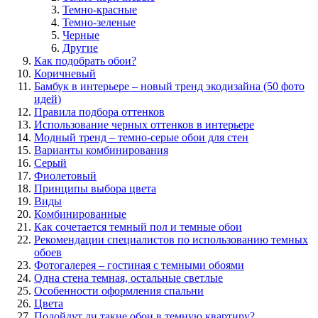
Темно-красные
Темно-зеленые
Черные
Другие
Как подобрать обои?
Коричневый
Бамбук в интерьере – новый тренд экодизайна (50 фото
идей)
Правила подбора оттенков
Использование черных оттенков в интерьере
Модный тренд – темно-серые обои для стен
Варианты комбинирования
Серый
Фиолетовый
Принципы выбора цвета
Виды
Комбинированные
Как сочетается темный пол и темные обои
Рекомендации специалистов по использованию темных
обоев
Фотогалерея – гостиная с темными обоями
Одна стена темная, остальные светлые
Особенности оформления спальни
Цвета
Подойдут ли такие обои в темную квартиру?