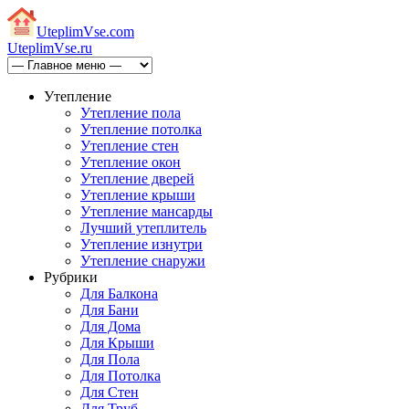
Uteplim
Vse.com
Uteplim
Vse.ru
Утепление
Утепление пола
Утепление потолка
Утепление стен
Утепление окон
Утепление дверей
Утепление крыши
Утепление мансарды
Лучший утеплитель
Утепление изнутри
Утепление снаружи
Рубрики
Для Балкона
Для Бани
Для Дома
Для Крыши
Для Пола
Для Потолка
Для Стен
Для Труб