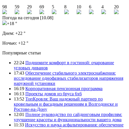
98
59
29
69
5
8
10
6
4
20
Погода на сегодня [10.08]
+18 °
Днем:
+22 °
Ночью:
+12 °
Популярные статьи
22:24
Поднимите комфорт в гостиной: очарование
угловых диванов
17:43
Обеспечение стабильного электроснабжения:
исследование однофазных стабилизаторов напряжения
наружной установки
16:19
Корпоративная пенсионная программа
16:13
Проекты домов из бруса 6х6
13:52
ТопКровля: Ваш надежный партнер по
кровельным и фасадным решениям в Волгодонске и
Ростове-на-Дону
12:01
Полное руководство по сайдинговым профилям:
улучшение красоты и функциональности вашего дома
11:33
Искусство и наука асфальтирования: обеспечение