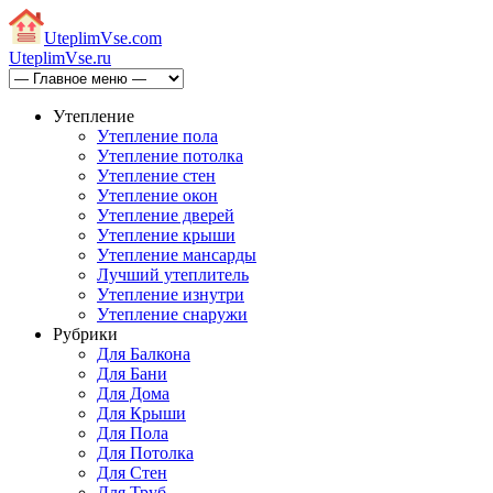
Uteplim
Vse.com
Uteplim
Vse.ru
Утепление
Утепление пола
Утепление потолка
Утепление стен
Утепление окон
Утепление дверей
Утепление крыши
Утепление мансарды
Лучший утеплитель
Утепление изнутри
Утепление снаружи
Рубрики
Для Балкона
Для Бани
Для Дома
Для Крыши
Для Пола
Для Потолка
Для Стен
Для Труб