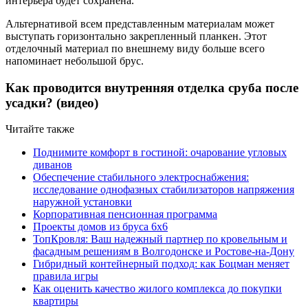
интерьера будет сохранена.
Альтернативой всем представленным материалам может
выступать горизонтально закрепленный планкен. Этот
отделочный материал по внешнему виду больше всего
напоминает небольшой брус.
Как проводится внутренняя отделка сруба после
усадки? (видео)
Читайте также
Поднимите комфорт в гостиной: очарование угловых
диванов
Обеспечение стабильного электроснабжения:
исследование однофазных стабилизаторов напряжения
наружной установки
Корпоративная пенсионная программа
Проекты домов из бруса 6х6
ТопКровля: Ваш надежный партнер по кровельным и
фасадным решениям в Волгодонске и Ростове-на-Дону
Гибридный контейнерный подход: как Боцман меняет
правила игры
Как оценить качество жилого комплекса до покупки
квартиры