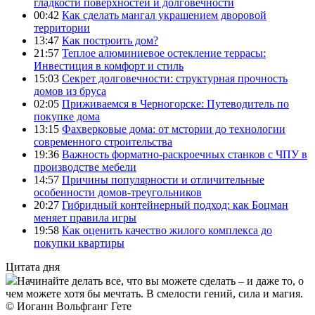
гладкости поверхностей и долговечности
00:42
Как сделать мангал украшением дворовой
территории
13:47
Как построить дом?
21:57
Теплое алюминиевое остекление террасы:
Инвестиция в комфорт и стиль
15:03
Секрет долговечности: структурная прочность
домов из бруса
02:05
Приживаемся в Черногорске: Путеводитель по
покупке дома
13:15
Фахверковые дома: от мстории до технологии
современного строительства
19:36
Важность форматно-раскроечных станков с ЧПУ в
производстве мебели
14:57
Причины популярности и отличительные
особенности домов-треугольников
20:27
Гибридный контейнерный подход: как Боцман
меняет правила игры
19:58
Как оценить качество жилого комплекса до
покупки квартиры
Цитата дня
Начинайте делать все, что вы можете сделать – и даже то, о
чем можете хотя бы мечтать. В смелости гений, сила и магия.
© Иоганн Вольфганг Гете