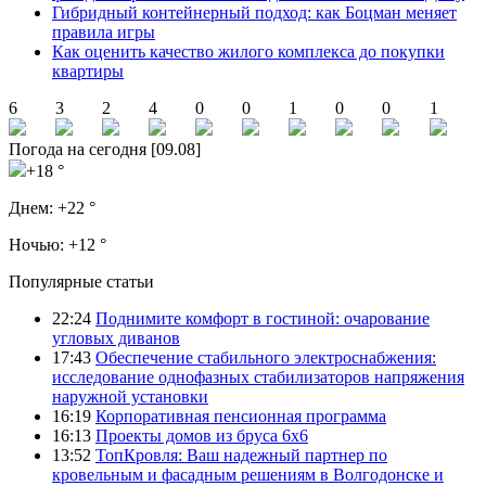
Гибридный контейнерный подход: как Боцман меняет
правила игры
Как оценить качество жилого комплекса до покупки
квартиры
6
3
2
4
0
0
1
0
0
1
Погода на сегодня [09.08]
+18 °
Днем:
+22 °
Ночью:
+12 °
Популярные статьи
22:24
Поднимите комфорт в гостиной: очарование
угловых диванов
17:43
Обеспечение стабильного электроснабжения:
исследование однофазных стабилизаторов напряжения
наружной установки
16:19
Корпоративная пенсионная программа
16:13
Проекты домов из бруса 6х6
13:52
ТопКровля: Ваш надежный партнер по
кровельным и фасадным решениям в Волгодонске и