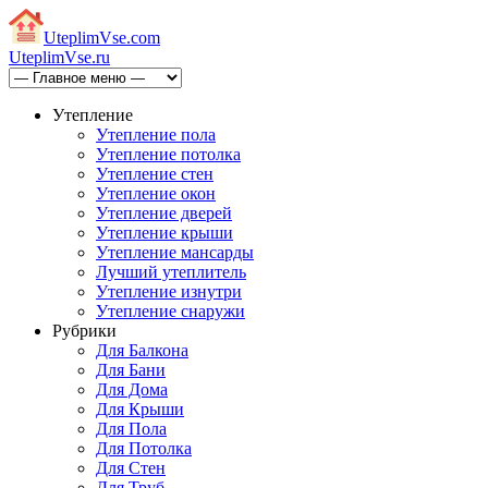
Uteplim
Vse.com
Uteplim
Vse.ru
Утепление
Утепление пола
Утепление потолка
Утепление стен
Утепление окон
Утепление дверей
Утепление крыши
Утепление мансарды
Лучший утеплитель
Утепление изнутри
Утепление снаружи
Рубрики
Для Балкона
Для Бани
Для Дома
Для Крыши
Для Пола
Для Потолка
Для Стен
Для Труб