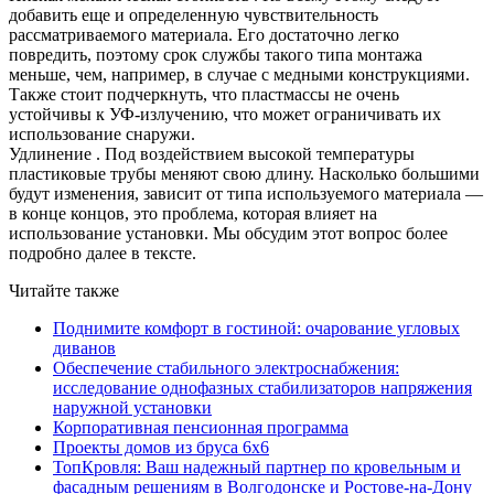
добавить еще и определенную чувствительность
рассматриваемого материала. Его достаточно легко
повредить, поэтому срок службы такого типа монтажа
меньше, чем, например, в случае с медными конструкциями.
Также стоит подчеркнуть, что пластмассы не очень
устойчивы к УФ-излучению, что может ограничивать их
использование снаружи.
Удлинение . Под воздействием высокой температуры
пластиковые трубы меняют свою длину. Насколько большими
будут изменения, зависит от типа используемого материала —
в конце концов, это проблема, которая влияет на
использование установки. Мы обсудим этот вопрос более
подробно далее в тексте.
Читайте также
Поднимите комфорт в гостиной: очарование угловых
диванов
Обеспечение стабильного электроснабжения:
исследование однофазных стабилизаторов напряжения
наружной установки
Корпоративная пенсионная программа
Проекты домов из бруса 6х6
ТопКровля: Ваш надежный партнер по кровельным и
фасадным решениям в Волгодонске и Ростове-на-Дону