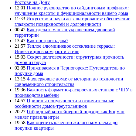
Ростове-на-Дону
12:01
Полное руководство по сайдинговым профилям:
улучшение красоты и функциональности вашего дома
11:33
Искусство и наука асфальтирования: обеспечение
гладкости поверхностей и долговечности
00:42
Как сделать мангал украшением дворовой
территории
13:47
Как построить дом?
21:57
Теплое алюминиевое остекление террасы:
Инвестиция в комфорт и стиль
15:03
Секрет долговечности: структурная прочность
домов из бруса
02:05
Приживаемся в Черногорске: Путеводитель по
покупке дома
13:15
Фахверковые дома: от мстории до технологии
современного строительства
19:36
Важность форматно-раскроечных станков с ЧПУ в
производстве мебели
14:57
Причины популярности и отличительные
особенности домов-треугольников
20:27
Гибридный контейнерный подход: как Боцман
меняет правила игры
19:58
Как оценить качество жилого комплекса до
покупки квартиры