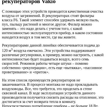
рекуператоров Vakio
С помощью этих устройств проводится качественная очистка
воздуха от загрязнений. В рекуператорах стоят фильтры
класса F6. Такой элемент способен удержать мелкую пыль,
пух, пыльцу растений и многое другое. Фильтр можно
заменять – это надо делать с учетом того, с какой
интенсивностью эксплуатируется прибор, в каком состоянии
находится воздух в том месте, где вы живете.
Рекуператорами данной линейки обеспечивается подача до
3
120 м
воздуха ежечасно. Эти устройства поддерживают
различные регулировки, к примеру, можно настроить, с какой
интенсивностью будет подаваться воздух, всего семь
скоростей. Режимов работы четыре штуки – помимо
собственно «рекуперации», есть еще «вытяжка», «пассивное
проветривание» и «приток».
На этом список преимуществ рекуператоров не
заканчивается. В процессе монтажа не надо прокладывать
воздуховоды. Все, что требуется, это проделать в стене
сквозной канал. В ходе эксплуатации устройств данного
производителя получается снизить расходы на отопление, это
достигается за счет возврата тепла в комнату.
Непосредственно потребление прибора – не больше 18 Вт.