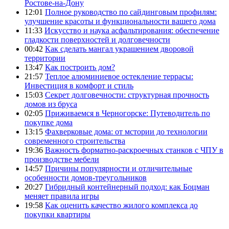
Ростове-на-Дону
12:01
Полное руководство по сайдинговым профилям:
улучшение красоты и функциональности вашего дома
11:33
Искусство и наука асфальтирования: обеспечение
гладкости поверхностей и долговечности
00:42
Как сделать мангал украшением дворовой
территории
13:47
Как построить дом?
21:57
Теплое алюминиевое остекление террасы:
Инвестиция в комфорт и стиль
15:03
Секрет долговечности: структурная прочность
домов из бруса
02:05
Приживаемся в Черногорске: Путеводитель по
покупке дома
13:15
Фахверковые дома: от мстории до технологии
современного строительства
19:36
Важность форматно-раскроечных станков с ЧПУ в
производстве мебели
14:57
Причины популярности и отличительные
особенности домов-треугольников
20:27
Гибридный контейнерный подход: как Боцман
меняет правила игры
19:58
Как оценить качество жилого комплекса до
покупки квартиры