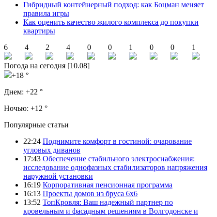
Гибридный контейнерный подход: как Боцман меняет
правила игры
Как оценить качество жилого комплекса до покупки
квартиры
6
4
2
4
0
0
1
0
0
1
Погода на сегодня [10.08]
+18 °
Днем:
+22 °
Ночью:
+12 °
Популярные статьи
22:24
Поднимите комфорт в гостиной: очарование
угловых диванов
17:43
Обеспечение стабильного электроснабжения:
исследование однофазных стабилизаторов напряжения
наружной установки
16:19
Корпоративная пенсионная программа
16:13
Проекты домов из бруса 6х6
13:52
ТопКровля: Ваш надежный партнер по
кровельным и фасадным решениям в Волгодонске и