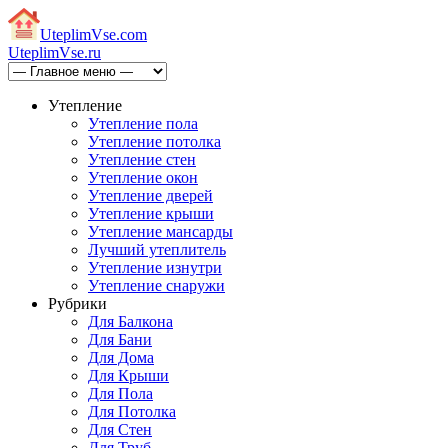
Uteplim
Vse.com
Uteplim
Vse.ru
Утепление
Утепление пола
Утепление потолка
Утепление стен
Утепление окон
Утепление дверей
Утепление крыши
Утепление мансарды
Лучший утеплитель
Утепление изнутри
Утепление снаружи
Рубрики
Для Балкона
Для Бани
Для Дома
Для Крыши
Для Пола
Для Потолка
Для Стен
Для Труб