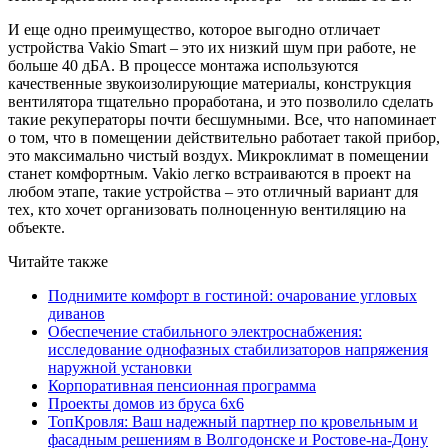
И еще одно преимущество, которое выгодно отличает
устройства Vakio Smart – это их низкий шум при работе, не
больше 40 дБА. В процессе монтажа используются
качественные звукоизолирующие материалы, конструкция
вентилятора тщательно проработана, и это позволило сделать
такие рекуператоры почти бесшумными. Все, что напоминает
о том, что в помещении действительно работает такой прибор,
это максимально чистый воздух. Микроклимат в помещении
станет комфортным. Vakio легко встраиваются в проект на
любом этапе, такие устройства – это отличный вариант для
тех, кто хочет организовать полноценную вентиляцию на
объекте.
Читайте также
Поднимите комфорт в гостиной: очарование угловых
диванов
Обеспечение стабильного электроснабжения:
исследование однофазных стабилизаторов напряжения
наружной установки
Корпоративная пенсионная программа
Проекты домов из бруса 6х6
ТопКровля: Ваш надежный партнер по кровельным и
фасадным решениям в Волгодонске и Ростове-на-Дону