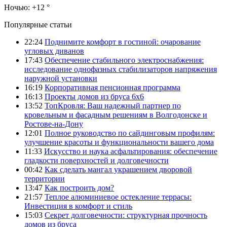
Ночью:
+12 °
Популярные статьи
22:24
Поднимите комфорт в гостиной: очарование
угловых диванов
17:43
Обеспечение стабильного электроснабжения:
исследование однофазных стабилизаторов напряжения
наружной установки
16:19
Корпоративная пенсионная программа
16:13
Проекты домов из бруса 6х6
13:52
ТопКровля: Ваш надежный партнер по
кровельным и фасадным решениям в Волгодонске и
Ростове-на-Дону
12:01
Полное руководство по сайдинговым профилям:
улучшение красоты и функциональности вашего дома
11:33
Искусство и наука асфальтирования: обеспечение
гладкости поверхностей и долговечности
00:42
Как сделать мангал украшением дворовой
территории
13:47
Как построить дом?
21:57
Теплое алюминиевое остекление террасы:
Инвестиция в комфорт и стиль
15:03
Секрет долговечности: структурная прочность
домов из бруса