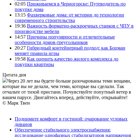
02:05
Приживаемся в Черногорске: Путеводитель по
покупке дома
13:15
Фахверковые дома: от мстории до технологии
современного строительства
19:36
Важность форматно-раскроечных станков с ЧПУ в
производстве мебели
14:57
Причины популярности и отличительные
особенности домов-треугольников
20:27
Гибридный контейнерный подход: как Боцман
меняет правила игры
19:58
Как оценить качество жилого комплекса до
покупки квартиры
Цитата дня
Через 20 лет вы будете больше разочарованы теми вещами,
которые вы не делали, чем теми, которые вы сделали. Так
отчальте от тихой пристани. Почувствуйте попутный ветер в
вашем парусе. Двигайтесь вперед, действуйте, открывайте!
© Марк Твен
Поднимите комфорт в гостиной: очарование угловых
диванов
Обеспечение стабильного электроснабжения:
исследование однофазных стабилизаторов напряжения