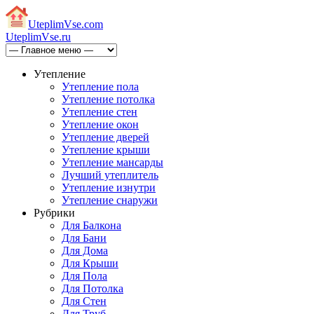
Uteplim
Vse.com
Uteplim
Vse.ru
Утепление
Утепление пола
Утепление потолка
Утепление стен
Утепление окон
Утепление дверей
Утепление крыши
Утепление мансарды
Лучший утеплитель
Утепление изнутри
Утепление снаружи
Рубрики
Для Балкона
Для Бани
Для Дома
Для Крыши
Для Пола
Для Потолка
Для Стен
Для Труб