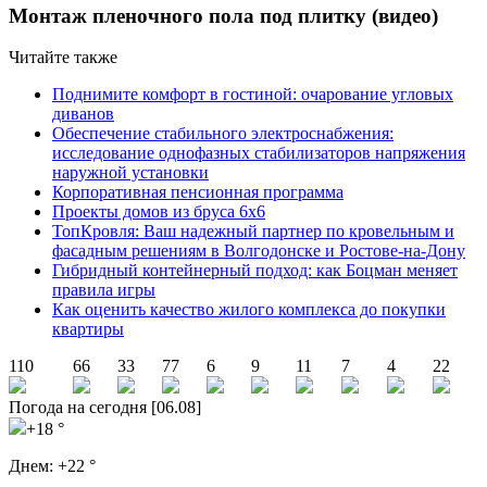
Монтаж пленочного пола под плитку (видео)
Читайте также
Поднимите комфорт в гостиной: очарование угловых
диванов
Обеспечение стабильного электроснабжения:
исследование однофазных стабилизаторов напряжения
наружной установки
Корпоративная пенсионная программа
Проекты домов из бруса 6х6
ТопКровля: Ваш надежный партнер по кровельным и
фасадным решениям в Волгодонске и Ростове-на-Дону
Гибридный контейнерный подход: как Боцман меняет
правила игры
Как оценить качество жилого комплекса до покупки
квартиры
110
66
33
77
6
9
11
7
4
22
Погода на сегодня [06.08]
+18 °
Днем:
+22 °