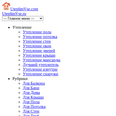
Uteplim
Vse.com
Uteplim
Vse.ru
Утепление
Утепление пола
Утепление потолка
Утепление стен
Утепление окон
Утепление дверей
Утепление крыши
Утепление мансарды
Лучший утеплитель
Утепление изнутри
Утепление снаружи
Рубрики
Для Балкона
Для Бани
Для Дома
Для Крыши
Для Пола
Для Потолка
Для Стен
Для Труб