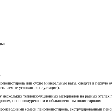
ды:
.
нополистирола или сухие минеральные ваты, следует в первую оч
называемые условия эксплуатации).
 нескольких теплоизоляционных материалов на разных этапах пр
тиролом, пенополиуретаном и обыкновенным полистиролом.
производными (смеси пенополистирола, экструдированный пеноп