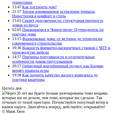
территории
13:47
Как построить дом?
21:57
Теплое алюминиевое остекление террасы:
Инвестиция в комфорт и стиль
15:03
Секрет долговечности: структурная прочность
домов из бруса
02:05
Приживаемся в Черногорске: Путеводитель по
покупке дома
13:15
Фахверковые дома: от мстории до технологии
современного строительства
19:36
Важность форматно-раскроечных станков с ЧПУ в
производстве мебели
14:57
Причины популярности и отличительные
особенности домов-треугольников
20:27
Гибридный контейнерный подход: как Боцман
меняет правила игры
19:58
Как оценить качество жилого комплекса до
покупки квартиры
Цитата дня
Через 20 лет вы будете больше разочарованы теми вещами,
которые вы не делали, чем теми, которые вы сделали. Так
отчальте от тихой пристани. Почувствуйте попутный ветер в
вашем парусе. Двигайтесь вперед, действуйте, открывайте!
© Марк Твен