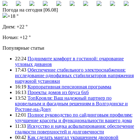
Погода на сегодня [06.08]
+18 °
Днем:
+22 °
Ночью:
+12 °
Популярные статьи
22:24
Поднимите комфорт в гостиной: очарование
угловых диванов
17:43
Обеспечение стабильного электроснабжения:
исследование однофазных стабилизаторов напряжения
наружной установки
16:19
Корпоративная пенсионная программа
16:13
Проекты домов из бруса 6х6
13:52
ТопКровля: Ваш надежный партнер по
кровельным и фасадным решениям в Волгодонске и
Ростове-на-Дону
12:01
Полное руководство по сайдинговым профилям:
улучшение красоты и функциональности вашего дома
11:33
Искусство и наука асфальтирования: обеспечение
гладкости поверхностей и долговечности
00:42
Как сделать мангал украшением дворовой