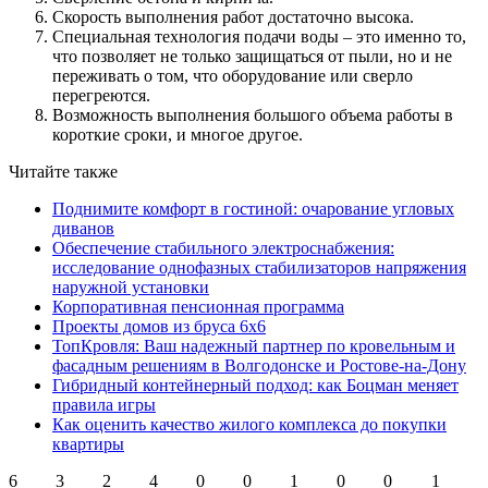
Скорость выполнения работ достаточно высока.
Специальная технология подачи воды – это именно то,
что позволяет не только защищаться от пыли, но и не
переживать о том, что оборудование или сверло
перегреются.
Возможность выполнения большого объема работы в
короткие сроки, и многое другое.
Читайте также
Поднимите комфорт в гостиной: очарование угловых
диванов
Обеспечение стабильного электроснабжения:
исследование однофазных стабилизаторов напряжения
наружной установки
Корпоративная пенсионная программа
Проекты домов из бруса 6х6
ТопКровля: Ваш надежный партнер по кровельным и
фасадным решениям в Волгодонске и Ростове-на-Дону
Гибридный контейнерный подход: как Боцман меняет
правила игры
Как оценить качество жилого комплекса до покупки
квартиры
6
3
2
4
0
0
1
0
0
1