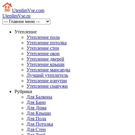
Uteplim
Vse.com
Uteplim
Vse.ru
Утепление
Утепление пола
Утепление потолка
Утепление стен
Утепление окон
Утепление дверей
Утепление крыши
Утепление мансарды
Лучший утеплитель
Утепление изнутри
Утепление снаружи
Рубрики
Для Балкона
Для Бани
Для Дома
Для Крыши
Для Пола
Для Потолка
Для Стен
Для Труб