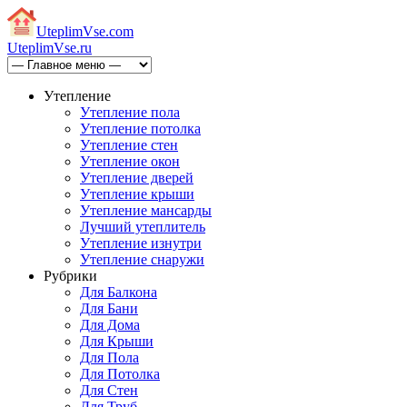
Uteplim
Vse.com
Uteplim
Vse.ru
Утепление
Утепление пола
Утепление потолка
Утепление стен
Утепление окон
Утепление дверей
Утепление крыши
Утепление мансарды
Лучший утеплитель
Утепление изнутри
Утепление снаружи
Рубрики
Для Балкона
Для Бани
Для Дома
Для Крыши
Для Пола
Для Потолка
Для Стен
Для Труб