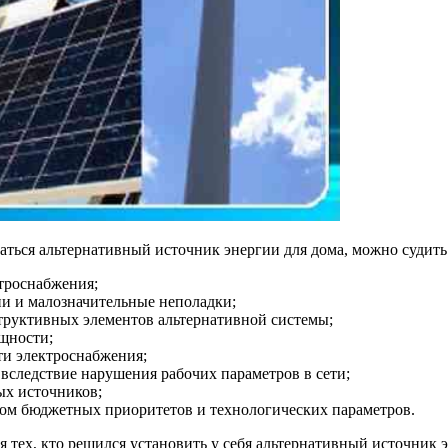
заться альтернативный источник энергии для дома, можно судит
троснабжения;
и и малозначительные неполадки;
труктивных элементов альтернативной системы;
щности;
ти электроснабжения;
вследствие нарушения рабочих параметров в сети;
ых источников;
ом бюджетных приоритетов и технологических параметров.
тех, кто решился установить у себя альтернативный источник э