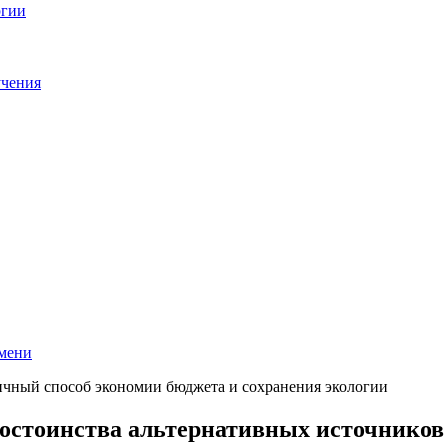
ргии
учения
емени
достоинства альтернативных источников