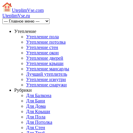
Uteplim
Vse.com
Uteplim
Vse.ru
Утепление
Утепление пола
Утепление потолка
Утепление стен
Утепление окон
Утепление дверей
Утепление крыши
Утепление мансарды
Лучший утеплитель
Утепление изнутри
Утепление снаружи
Рубрики
Для Балкона
Для Бани
Для Дома
Для Крыши
Для Пола
Для Потолка
Для Стен
Для Труб