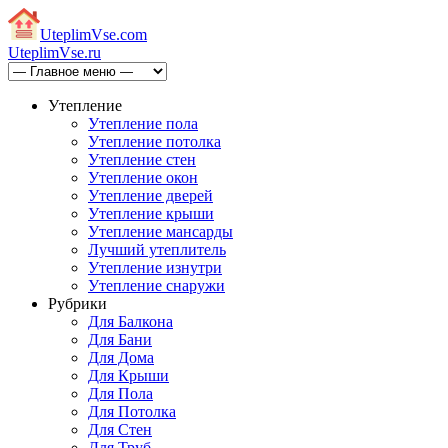
Uteplim
Vse.com
Uteplim
Vse.ru
Утепление
Утепление пола
Утепление потолка
Утепление стен
Утепление окон
Утепление дверей
Утепление крыши
Утепление мансарды
Лучший утеплитель
Утепление изнутри
Утепление снаружи
Рубрики
Для Балкона
Для Бани
Для Дома
Для Крыши
Для Пола
Для Потолка
Для Стен
Для Труб