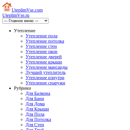
Uteplim
Vse.com
Uteplim
Vse.ru
Утепление
Утепление пола
Утепление потолка
Утепление стен
Утепление окон
Утепление дверей
Утепление крыши
Утепление мансарды
Лучший утеплитель
Утепление изнутри
Утепление снаружи
Рубрики
Для Балкона
Для Бани
Для Дома
Для Крыши
Для Пола
Для Потолка
Для Стен
Для Труб