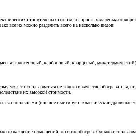
ектрических отопительных систем, от простых маленьки колориф
ко все их можно разделить всего на несколько видов:
емента: галогеновый, карбоновый, кварцевый, микатермически
му может использоваться не только в качестве обогревателя, но
вследствие их высокой стоимости.
ться напольными (внешне имитируют классические дровяные мо
ко охлаждение помещений, но и их обогрев. Однако использовани