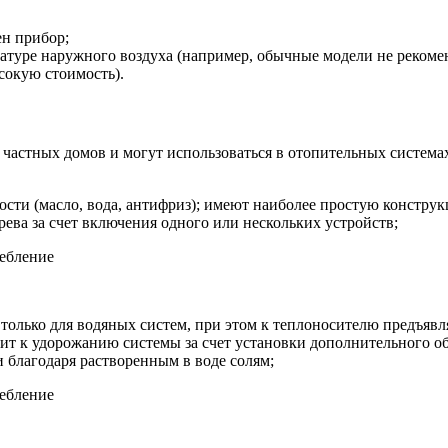
ен прибор;
атуре наружного воздуха (например, обычные модели не рекомен
сокую стоимость).
, частных домов и могут использоваться в отопительных систем
сти (масло, вода, антифриз); имеют наиболее простую констру
ева за счет включения одного или нескольких устройств;
олько для водяных систем, при этом к теплоносителю предъявля
дит к удорожанию системы за счет установки дополнительного о
 благодаря растворенным в воде солям;