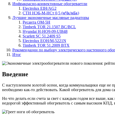
Инфракрасно-конвективные обогреваетли
Electrolux EIH/AG2
СТН НЭБ-М-НСт 0,5 (мЧк/мБк)
Лучшие экономичные масляные радиаторы
Ресанта ОМ-5Н
Timberk TOR 21.1507 BC/BCL
Hyundai H-HO9-09-UI848
Scarlett SC 51.2409 S5
Electrolux EOH/M-5221N
Timberk TOR 51.2009 BTX
Рекомендации по выбору электрического настенного обо
Итог
Введение
С наступлением золотой осени, когда коммунальщики еще не п
необходимо как-то действовать. Какой обогреватель для дома 
Но что делать если счета за свет с каждым годом все выше, ка
недорогой эффективный обогреватель с самым высоким КПД, в