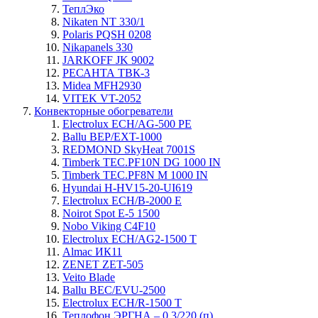
ТеплЭко
Nikaten NT 330/1
Polaris PQSH 0208
Nikapanels 330
JARKOFF JK 9002
РЕСАНТА ТВК-3
Midea MFH2930
VITEK VT-2052
Конвекторные обогреватели
Electrolux ECH/AG-500 PE
Ballu BEP/EXT-1000
REDMOND SkyHeat 7001S
Timberk TEC.PF10N DG 1000 IN
Timberk TEC.PF8N M 1000 IN
Hyundai H-HV15-20-UI619
Electrolux ECH/B-2000 E
Noirot Spot E-5 1500
Nobo Viking C4F10
Electrolux ECH/AG2-1500 T
Almac ИК11
ZENET ZET-505
Veito Blade
Ballu BEC/EVU-2500
Electrolux ECH/R-1500 T
Теплофон ЭРГНА – 0,3/220 (п)