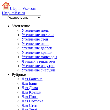
Uteplim
Vse.com
Uteplim
Vse.ru
Утепление
Утепление пола
Утепление потолка
Утепление стен
Утепление окон
Утепление дверей
Утепление крыши
Утепление мансарды
Лучший утеплитель
Утепление изнутри
Утепление снаружи
Рубрики
Для Балкона
Для Бани
Для Дома
Для Крыши
Для Пола
Для Потолка
Для Стен
Для Труб