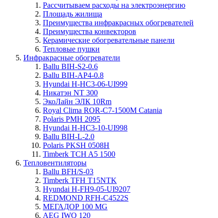
Рассчитываем расходы на электроэнергию
Площадь жилища
Преимущества инфракрасных обогревателей
Преимущества конвекторов
Керамические обогревательные панели
Тепловые пушки
Инфракрасные обогреватели
Ballu BIH-S2-0.6
Ballu BIH-AP4-0.8
Hyundai H-HC3-06-UI999
Никатэн NT 300
ЭкоЛайн ЭЛК 10Rm
Royal Clima ROR-C7-1500M Catania
Polaris PMH 2095
Hyundai H-HC3-10-UI998
Ballu BIH-L-2.0
Polaris PKSH 0508H
Timberk TCH A5 1500
Тепловентиляторы
Ballu BFH/S-03
Timberk TFH T15NTK
Hyundai H-FH9-05-UI9207
REDMOND RFH-C4522S
МЕГАДОР 100 MG
AEG IWQ 120