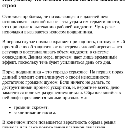
строя
Основная проблема, не позволяющая и в дальнейшем
использовать водяной насос – эта утрата им герметичности,
что приводит к вытеканию рабочей жидкости. Чуть реже
неполадки вызываются износом подшипника.
В первом случае помпа сохраняет пригодность, потому самый
простой способ защитить от перегрева силовой агрегат – это
регулярно восстанавливать объем жидкости в системе
охлаждения. Данная мера, впрочем, дает лишь временный
эффект, поскольку течь будет усиливаться день ото дня.
Порча подшипника – это гораздо серьезнее. На первых порах
данный элемент сигнализирует о своей изношенности
достаточно громким шумом. Если ничего не делать, то
деструктивный процесс ускорится, и, вероятнее всего, дело
закончится полным разрушением детали. Образовавшийся в
ней люфт проявляется такими признаками:
громкий скрежет;
заклинивание насоса.
В конечном итоге повышается вероятность обрыва ремня
привода или даже повреждения клапанов двигателя.