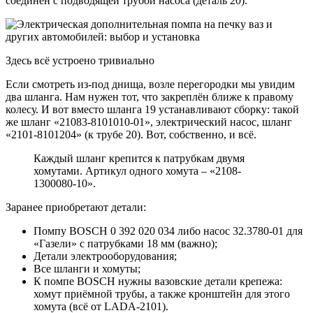
соединён с подводящей трубой насоса (деталь 20).
Здесь всё устроено тривиально
Если смотреть из-под днища, возле перегородки мы увидим
два шланга. Нам нужен тот, что закреплён ближе к правому
колесу. И вот вместо шланга 19 устанавливают сборку: такой
же шланг «21083-8101010-01», электрический насос, шланг
«2101-8101204» (к трубе 20). Вот, собственно, и всё.
Каждый шланг крепится к патрубкам двумя
хомутами. Артикул одного хомута – «2108-
1300080-10».
Заранее приобретают детали:
Помпу BOSCH 0 392 020 034 либо насос 32.3780-01 для
«Газели» с патрубками 18 мм (важно);
Детали электрооборудования;
Все шланги и хомуты;
К помпе BOSCH нужны вазовские детали крепежа:
хомут приёмной трубы, а также кронштейн для этого
хомута (всё от LADA-2101).