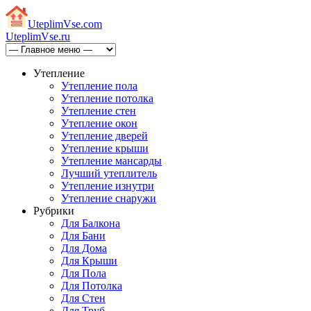
Uteplim
Vse.com
Uteplim
Vse.ru
Утепление
Утепление пола
Утепление потолка
Утепление стен
Утепление окон
Утепление дверей
Утепление крыши
Утепление мансарды
Лучший утеплитель
Утепление изнутри
Утепление снаружи
Рубрики
Для Балкона
Для Бани
Для Дома
Для Крыши
Для Пола
Для Потолка
Для Стен
Для Труб