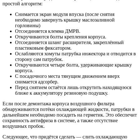
простой алгоритм:
Снимается экран модуля впуска (после снятия
необходимо завернуть крышку маслозаливной
горловины)
Отсоединяется клемма ДМРВ.
Откручиваются болты крепления корпуса.
Отсоединяется шланг расширителя, закреплённый
пластиковым фиксатором.
Ослабляются хомуты патрубка инжектора и отводится в
сторону сам патрубок.
Откручиваются четыре болта, удерживающие крышку
корпуса.
С посадочного места тянущим движением вверх
снимается адсорбер.
Перед снятием остаётся лишь открутить находящуюся
ближе к аккумулятору резиновую подушку.
Если после демонтажа корпуса воздушного фильтра
обнаруживаются потёки охлаждающей жидкости, патрубки в
дальнейшем необходимо посадить на герметик. Это обеспечит
сохранность антифриза в системе, а также отсутствие
воздушных пробок.
Следующее, что придётся сделать — слить охлаждающую