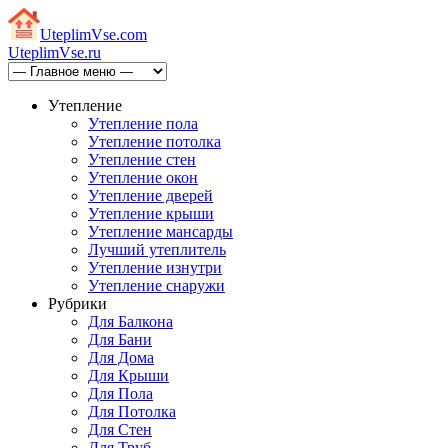
Uteplim
Vse.com
Uteplim
Vse.ru
Утепление
Утепление пола
Утепление потолка
Утепление стен
Утепление окон
Утепление дверей
Утепление крыши
Утепление мансарды
Лучший утеплитель
Утепление изнутри
Утепление снаружи
Рубрики
Для Балкона
Для Бани
Для Дома
Для Крыши
Для Пола
Для Потолка
Для Стен
Для Труб