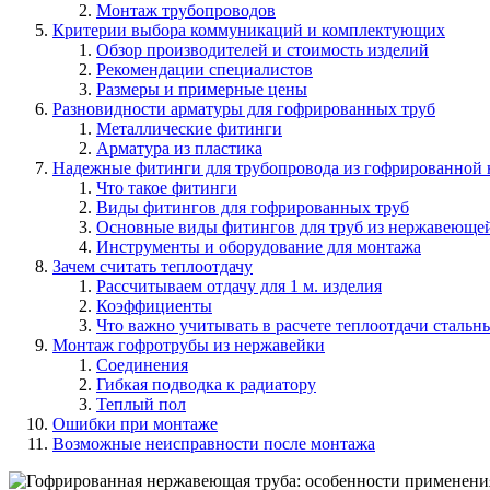
Монтаж трубопроводов
Критерии выбора коммуникаций и комплектующих
Обзор производителей и стоимость изделий
Рекомендации специалистов
Размеры и примерные цены
Разновидности арматуры для гофрированных труб
Металлические фитинги
Арматура из пластика
Надежные фитинги для трубопровода из гофрированной
Что такое фитинги
Виды фитингов для гофрированных труб
Основные виды фитингов для труб из нержавеющей
Инструменты и оборудование для монтажа
Зачем считать теплоотдачу
Рассчитываем отдачу для 1 м. изделия
Коэффициенты
Что важно учитывать в расчете теплоотдачи стальн
Монтаж гофротрубы из нержавейки
Соединения
Гибкая подводка к радиатору
Теплый пол
Ошибки при монтаже
Возможные неисправности после монтажа