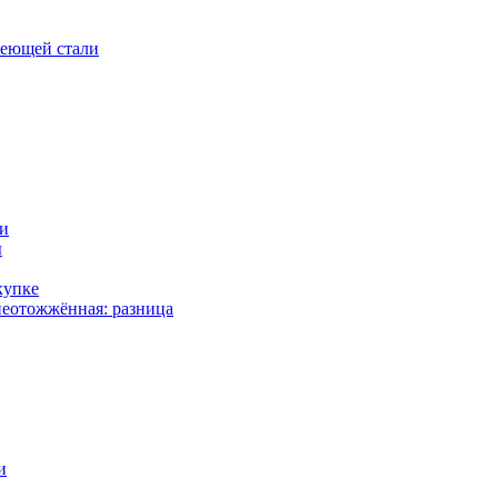
веющей стали
ки
ы
купке
еотожжённая: разница
и