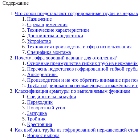
Содержание
Что собой представляют гофрированные трубы из нержа
Назначение
Сфера применения
Технические характеристики
Достоинства и недостатки
Устройство
Технология производства и сфера использования
Специфика монтажа
Почему гофра хороший вариант для отопления?
Основные преимущества гибких труб из нержавей
Перечень недостатков гофрированной гибкой труб
Альтернативы
Производители и на что обратить внимание при по
Труба гофрированная нержавеющая отожжённая и н
Классификация арматуры по выполняемым функциям
Соединительная муфта
Переходник
Поворотный угол
Заглушка
Тройник
Крестовина
Как выбрать трубы из гофрированной нержавеющей стал
Вопрос выбора