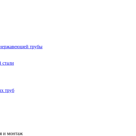
 нержавеющей трубы
 стали
ых труб