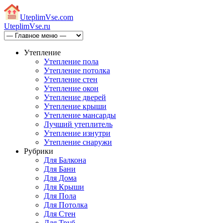
Uteplim
Vse.com
Uteplim
Vse.ru
Утепление
Утепление пола
Утепление потолка
Утепление стен
Утепление окон
Утепление дверей
Утепление крыши
Утепление мансарды
Лучший утеплитель
Утепление изнутри
Утепление снаружи
Рубрики
Для Балкона
Для Бани
Для Дома
Для Крыши
Для Пола
Для Потолка
Для Стен
Для Труб