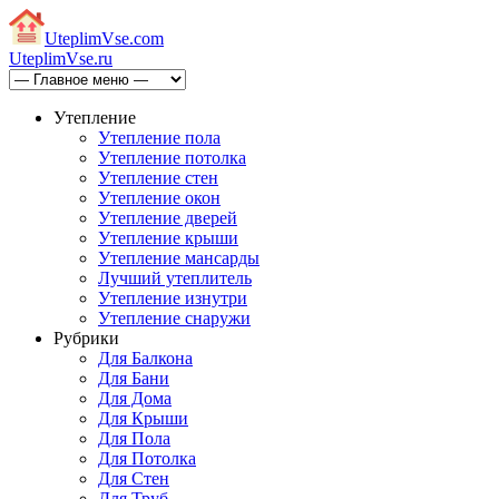
Uteplim
Vse.com
Uteplim
Vse.ru
Утепление
Утепление пола
Утепление потолка
Утепление стен
Утепление окон
Утепление дверей
Утепление крыши
Утепление мансарды
Лучший утеплитель
Утепление изнутри
Утепление снаружи
Рубрики
Для Балкона
Для Бани
Для Дома
Для Крыши
Для Пола
Для Потолка
Для Стен
Для Труб