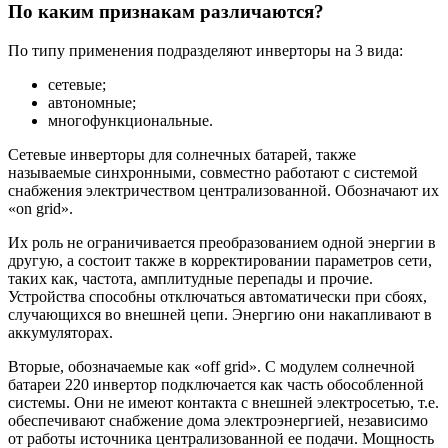
По каким признакам различаются?
По типу применения подразделяют инверторы на 3 вида:
сетевые;
автономные;
многофункциональные.
Сетевые инверторы для солнечных батарей, также
называемые синхронными, совместно работают с системой
снабжения электричеством централизованной. Обозначают их
«on grid».
Их роль не ограничивается преобразованием одной энергии в
другую, а состоит также в корректировании параметров сети,
таких как, частота, амплитудные перепады и прочие.
Устройства способны отключаться автоматически при сбоях,
случающихся во внешней цепи. Энергию они накапливают в
аккумуляторах.
Вторые, обозначаемые как «off grid». С модулем солнечной
батареи 220 инвертор подключается как часть обособленной
системы. Они не имеют контакта с внешней электросетью, т.е.
обеспечивают снабжение дома электроэнергией, независимо
от работы источника централизованной ее подачи. Мощность