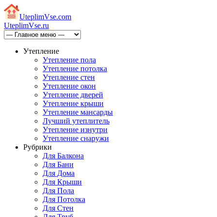
Uteplim
Vse.com
Uteplim
Vse.ru
Утепление
Утепление пола
Утепление потолка
Утепление стен
Утепление окон
Утепление дверей
Утепление крыши
Утепление мансарды
Лучший утеплитель
Утепление изнутри
Утепление снаружи
Рубрики
Для Балкона
Для Бани
Для Дома
Для Крыши
Для Пола
Для Потолка
Для Стен
Для Труб