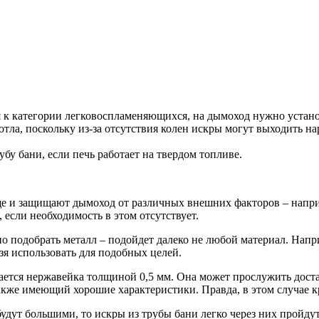
 к категории легковоспламеняющихся, на дымоход нужно устано
отла, поскольку из-за отсутствия колен искры могут выходить н
бу бани, если печь работает на твердом топливе.
е и защищают дымоход от различных внешних факторов – напри
 если необходимость в этом отсутствует.
 подобрать металл – подойдет далеко не любой материал. Напри
я использовать для подобных целей.
ается нержавейка толщиной 0,5 мм. Она может прослужить дост
акже имеющий хорошие характеристики. Правда, в этом случае к
будут большими, то искры из трубы бани легко через них пройдут