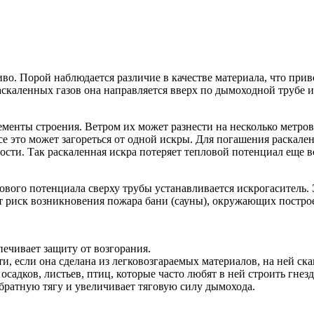
во. Порой наблюдается различие в качестве материала, что при
скаленных газов она направляется вверх по дымоходной трубе и
енты строения. Ветром их может разнести на несколько метров 
все это может загореться от одной искры. Для погашения раскале
ти. Так раскаленная искра потеряет тепловой потенциал еще в
вого потенциала сверху трубы устанавливается искрогаситель. 
 риск возникновения пожара бани (сауны), окружающих постро
ечивает защиту от возгорания.
, если она сделана из легковозгараемых материалов, на ней ска
адков, листьев, птиц, которые часто любят в ней строить гнезд
братную тягу и увеличивает тяговую силу дымохода.