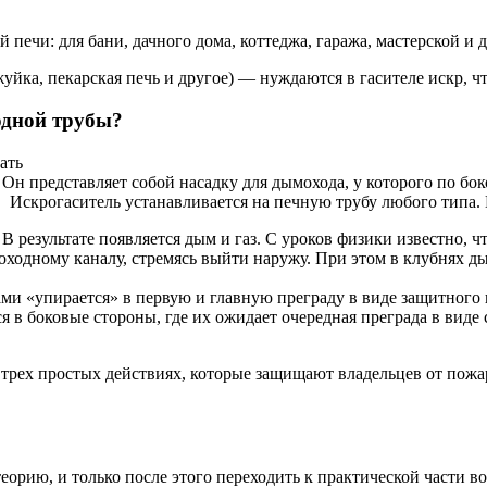
печи: для бани, дачного дома, коттеджа, гаража, мастерской и 
уйка, пекарская печь и другое) — нуждаются в гасителе искр, ч
одной трубы?
н представляет собой насадку для дымохода, у которого по бок
Искрогаситель устанавливается на печную трубу любого типа. 
В результате появляется дым и газ. С уроков физики известно, 
оходному каналу, стремясь выйти наружу. При этом в клубнях д
и «упирается» в первую и главную преграду в виде защитного 
я в боковые стороны, где их ожидает очередная преграда в виде
 трех простых действиях, которые защищают владельцев от пожа
теорию, и только после этого переходить к практической части во