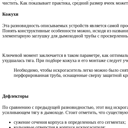
чистить. Как показывает практика, средний размер ячеек может 
Кожухи
Эта разновидность описываемых устройств является самой про
Понять конструктивные особенности можно, исходя из названия
элементарную заглушку для дымоходной трубы с просверленн
Ключевой момент заключается в таком параметре, как оптимал
ухудшалась тяга. При подборе кожуха и его монтаже следует у
Необходимо, чтобы искрогаситель легко можно было снять
перфорированная труба, оснащенные сверху защитной кры
Дефлекторы
По сравнению с предыдущей разновидностью, этот вид искрог
усиливающем тягу в дымоходе. Стоит отметить, что существу
сужение сечения корпуса в определенных его сегментах;
кольцевые отверстия в корпусе искрогасителя;