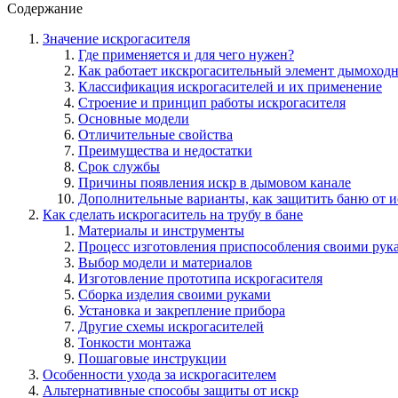
Содержание
Значение искрогасителя
Где применяется и для чего нужен?
Как работает икскрогасительный элемент дымоход
Классификация искрогасителей и их применение
Строение и принцип работы искрогасителя
Основные модели
Отличительные свойства
Преимущества и недостатки
Срок службы
Причины появления искр в дымовом канале
Дополнительные варианты, как защитить баню от и
Как сделать искрогаситель на трубу в бане
Материалы и инструменты
Процесс изготовления приспособления своими рук
Выбор модели и материалов
Изготовление прототипа искрогасителя
Сборка изделия своими руками
Установка и закрепление прибора
Другие схемы искрогасителей
Тонкости монтажа
Пошаговые инструкции
Особенности ухода за искрогасителем
Альтернативные способы защиты от искр