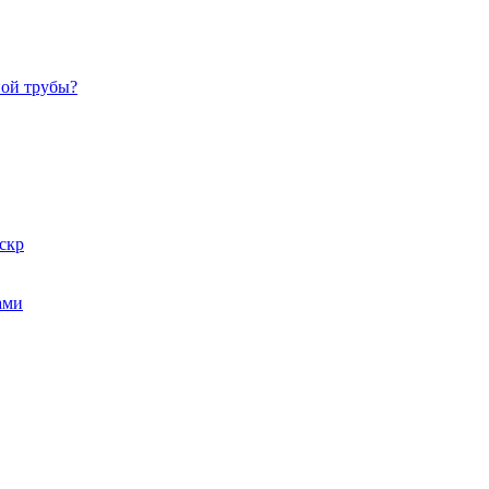
ной трубы?
скр
ами