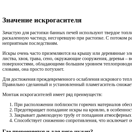
Значение искрогасителя
Зачастую для растопки банных печей используют твердое топли
раскаленную частицу, несгоревшую при растопке. С потоком ра
неприятным последствиям.
Искры очень часто приземляются на крышу или деревянные элем
листва, хвоя, трава, сено, окружающие сооружения, деревья – 
поверхностями, обладающими большим уровнем теплопроводнос
словами, она просто потухнет.
Для достижения преждевременного ослабления искрового тепло
Правильно сделанный и установленный пламегаситель снижает
Монтаж искрогасителей имеет ряд преимуществ:
При расположении поблизости горючих материалов обесп
Предотвращает попадание искры на кровлю, в особенности
Закрывает дымоходную трубу от попадания атмосферных ос
Способствует снижению сопротивления, что исключает о
Где применяется и для чего нужен?