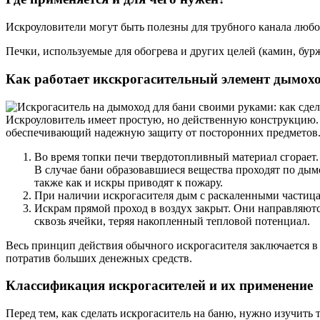
Искроуловители могут быть полезны для трубного канала любой 
Печки, используемые для обогрева и других целей (камин, бурж
Как работает икскрогасительный элемент дымох
Искроуловитель имеет простую, но действенную конструкцию. О
обеспечивающий надежную защиту от посторонних предметов. 
Во время топки печи твердотопливный материал сгорает. 
В случае бани образовавшиеся вещества проходят по дым
также как и искры приводят к пожару.
При наличии искрогасителя дым с раскаленными частицам
Искрам прямой проход в воздух закрыт. Они направляютс
сквозь ячейки, теряя накопленный тепловой потенциал.
Весь принцип действия обычного искрогасителя заключается в
потратив больших денежных средств.
Классификация искрогасителей и их применение
Перед тем, как сделать искрогаситель на баню, нужно изучить 