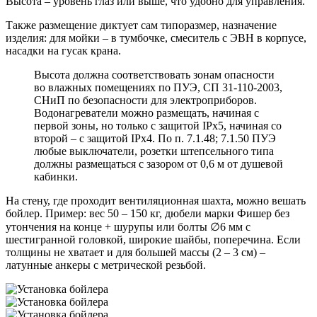
Высота – уровень глаз или выше, что удобно для управления.
Также размещение диктует сам типоразмер, назначение
изделия: для мойки – в тумбочке, смеситель с ЭВН в корпусе,
насадки на гусак крана.
Высота должна соответствовать зонам опасности
во влажных помещениях по ПУЭ, СП 31-110-2003,
СНиП по безопасности для электроприборов.
Водонагреватели можно размещать, начиная с
первой зоны, но только с защитой IPх5, начиная со
второй – с защитой IPх4. По п. 7.1.48; 7.1.50 ПУЭ
любые выключатели, розетки штепсельного типа
должны размещаться с зазором от 0,6 м от душевой
кабинки.
На стену, где проходит вентиляционная шахта, можно вешать
бойлер. Пример: вес 50 – 150 кг, дюбели марки Фишер без
утончения на конце + шурупы или болты ∅6 мм с
шестигранной головкой, широкие шайбы, поперечина. Если
толщины не хватает и для большей массы (2 – 3 см) –
латунные анкеры с метрической резьбой.