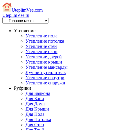
Uteplim
Vse.com
Uteplim
Vse.ru
Утепление
Утепление пола
Утепление потолка
Утепление стен
Утепление окон
Утепление дверей
Утепление крыши
Утепление мансарды
Лучший утеплитель
Утепление изнутри
Утепление снаружи
Рубрики
Для Балкона
Для Бани
Для Дома
Для Крыши
Для Пола
Для Потолка
Для Стен
Для Труб