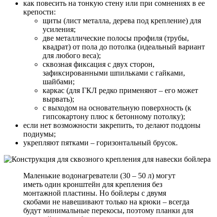
как повесить на тонкую стену или при сомнениях в ее
крепости:
щиты (лист металла, дерева под крепление) для
усиления;
две металлические полосы профиля (трубы,
квадрат) от пола до потолка (идеальный вариант
для любого веса);
сквозная фиксация с двух сторон,
зафиксированными шпильками с гайками,
шайбами;
каркас (для ГКЛ редко применяют – его может
вырвать);
с выходом на основательную поверхность (к
гипсокартону плюс к бетонному потолку);
если нет возможности закрепить, то делают поддоны
подиумы;
укрепляют пятками – горизонтальный брусок.
Маленькие водонагреватели (30 – 50 л) могут
иметь один кронштейн для крепления без
монтажной пластины. Но бойлеры с двумя
скобами не навешивают только на крюки – всегда
будут минимальные перекосы, поэтому планки для