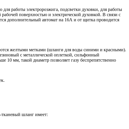
 для работы электророзжига, подсветки духовки, для работы
рабочей поверхностью и электрической духовкой. В связи с
ется дополнительный автомат на 16А и от щитка проводится
уются желтыми метками (шланги для воды синими и красными).
резиновый с металлической оплеткой, сильфонный
ше 10 мм, такой диаметр позволяет газу беспрепятственно
ек.
о-тканевый шланг имеет: