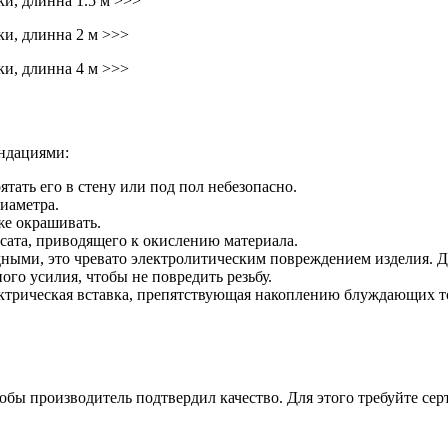
и, длинна 1.5 м >>>
ки, длинна 2 м >>>
ки, длинна 4 м >>>
ндациями:
тать его в стену или под пол небезопасно.
иаметра.
кже окрашивать.
ата, приводящего к окислению материала.
ными, это чревато электролитическим повреждением изделия. До
ого усилия, чтобы не повредить резьбу.
ктрическая вставка, препятствующая накоплению блуждающих ток
обы производитель подтвердил качество. Для этого требуйте с