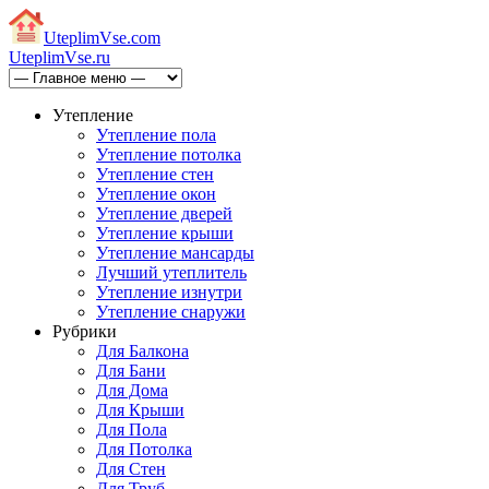
Uteplim
Vse.com
Uteplim
Vse.ru
Утепление
Утепление пола
Утепление потолка
Утепление стен
Утепление окон
Утепление дверей
Утепление крыши
Утепление мансарды
Лучший утеплитель
Утепление изнутри
Утепление снаружи
Рубрики
Для Балкона
Для Бани
Для Дома
Для Крыши
Для Пола
Для Потолка
Для Стен
Для Труб