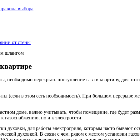
 правила выбора
янии от стены
 квартире
, необходимо перекрыть поступление газа в квартиру, для этог
иты (если в этом есть необходимость). При большом перерыве м
 частном доме, важно учитывать, чтобы помещение, где будет р
к газоснабжению, но и к электросети
тки духовки, для работы электрогриля, которым часто бывают 
ической духовкой. В связи с чем, рядом с местом установки газ
16А и от щитка проводится отдельная линия до розетки