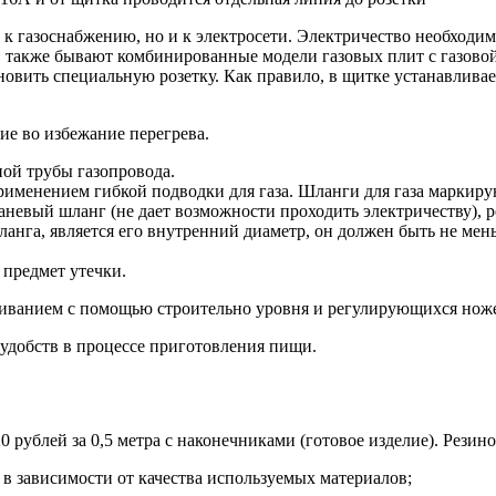
 газоснабжению, но и к электросети. Электричество необходимо
 также бывают комбинированные модели газовых плит с газовой 
новить специальную розетку. Как правило, в щитке устанавлива
ие во избежание перегрева.
ной трубы газопровода.
рименением гибкой подводки для газа. Шланги для газа маркир
невый шланг (не дает возможности проходить электричеству), 
нга, является его внутренний диаметр, он должен быть не мень
 предмет утечки.
ниванием с помощью строительно уровня и регулирующихся нож
удобств в процессе приготовления пищи.
ублей за 0,5 метра с наконечниками (готовое изделие). Резин
 в зависимости от качества используемых материалов;