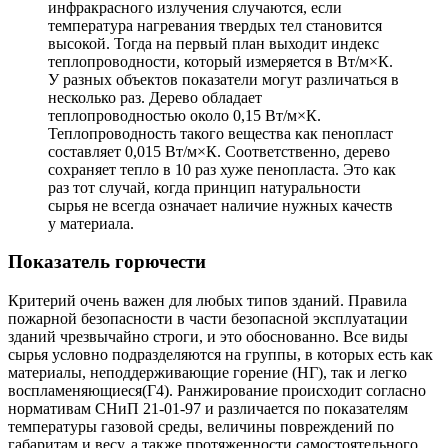
инфракрасного излучения случаются, если
температура нагревания твердых тел становится
высокой. Тогда на первый план выходит индекс
теплопроводности, который измеряется в Вт/м×К.
У разных объектов показатели могут различаться в
несколько раз. Дерево обладает
теплопроводностью около 0,15 Вт/м×К.
Теплопроводность такого вещества как пенопласт
составляет 0,015 Вт/м×К. Соответственно, дерево
сохраняет тепло в 10 раз хуже пенопласта. Это как
раз тот случай, когда принцип натуральности
сырья не всегда означает наличие нужных качеств
у материала.
Показатель горючести
Критерий очень важен для любых типов зданий. Правила
пожарной безопасности в части безопасной эксплуатации
зданий чрезвычайно строги, и это обоснованно. Все виды
сырья условно подразделяются на группы, в которых есть как
материалы, неподдерживающие горение (НГ), так и легко
воспламеняющиеся(Г4). Ранжирование происходит согласно
нормативам СНиП 21-01-97 и различается по показателям
температуры газовой среды, величины повреждений по
габаритам и весу, а также протяженности самостоятельного