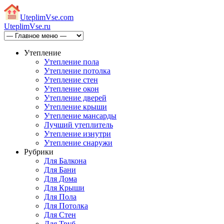
Uteplim
Vse.com
Uteplim
Vse.ru
Утепление
Утепление пола
Утепление потолка
Утепление стен
Утепление окон
Утепление дверей
Утепление крыши
Утепление мансарды
Лучший утеплитель
Утепление изнутри
Утепление снаружи
Рубрики
Для Балкона
Для Бани
Для Дома
Для Крыши
Для Пола
Для Потолка
Для Стен
Для Труб