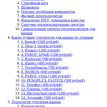
Стеклянная вата
Шлаковата
Опилки: подбираем компоненты
Жидкий пенополиуретан
Напыление ППУ: добиваемся качества
Сыпучие теплоизолирующие средства
Сравнительная таблица теплоизоляторов для
крыши
Какие лучшие утеплители для крыши по отзывам
1. Кнауф (1500 рублей)
2. Урса (1 тысяча рублей)
3. Изовер (1200 рублей)
4. PAROC InWall (1200 рублей)
5. Rockwool (500 рублей)
6. Изобел (400 рублей)
7. ТехноНиколь (700 рублей)
8. ISOBOX (600 рублей)
9. PAROC eXtra (1300 рублей)
10. PENOPLEX FASTFIX (500 рублей)
11. Тепофол (200 рублей)
12. Пленекс (100 рублей)
13. ШелтерЭкоСтрой (1200 рублей)
14. Алукрафт (500 рублей)
Технология утепления крыши
Пароизоляция