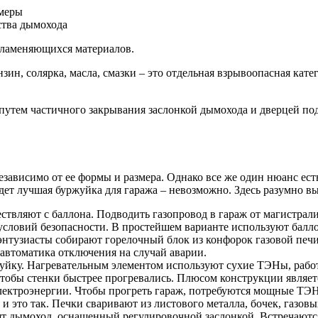
ства дымохода
пламеняющихся материалов.
нзин, солярка, масла, смазки – это отдельная взрывоопасная ка
тем частичного закрывания заслонкой дымохода и дверцей подду
зависимо от ее формы и размера. Однако все же один нюанс ест
будет лучшая буржуйка для гаража – невозможно. Здесь разумно 
ствляют с баллона. Подводить газопровод в гараж от магистрали
условий безопасности. В простейшем варианте используют баллон
энтузиасты собирают горелочный блок из конфорок газовой печи
я автоматика отключения на случай аварии.
йку. Нагревательным элементом используют сухие ТЭНы, работ
чтобы стенки быстрее прогревались. Плюсом конструкции являетс
лектроэнергии. Чтобы прогреть гараж, потребуются мощные ТЭ
и это так. Печки сваривают из листового металла, бочек, газов
ят дымоход, оснащенный регулировочной заслонкой. Встречаютс