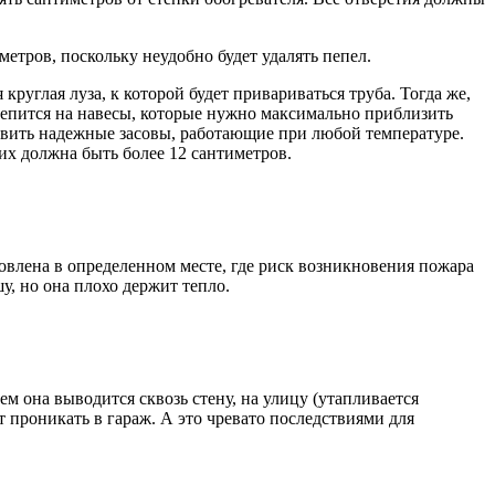
етров, поскольку неудобно будет удалять пепел.
руглая луза, к которой будет привариваться труба. Тогда же,
репится на навесы, которые нужно максимально приблизить
тавить надежные засовы, работающие при любой температуре.
их должна быть более 12 сантиметров.
овлена в определенном месте, где риск возникновения пожара
у, но она плохо держит тепло.
ем она выводится сквозь стену, на улицу (утапливается
т проникать в гараж. А это чревато последствиями для