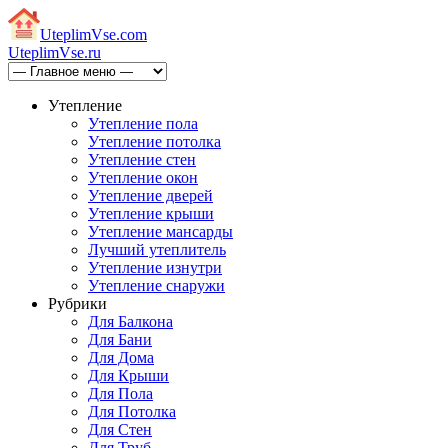
Uteplim
Vse.com
Uteplim
Vse.ru
Утепление
Утепление пола
Утепление потолка
Утепление стен
Утепление окон
Утепление дверей
Утепление крыши
Утепление мансарды
Лучший утеплитель
Утепление изнутри
Утепление снаружи
Рубрики
Для Балкона
Для Бани
Для Дома
Для Крыши
Для Пола
Для Потолка
Для Стен
Для Труб