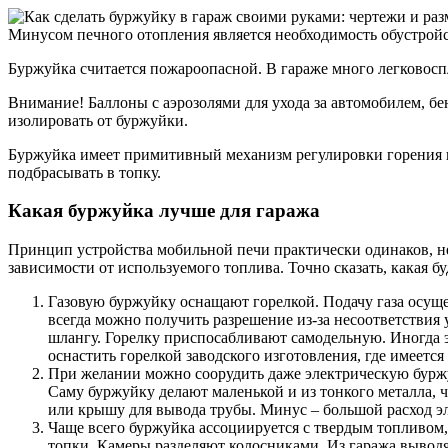
Минусом печного отопления является необходимость обустрой
Буржуйка считается пожароопасной. В гараже много легковос
Внимание! Баллоны с аэрозолями для ухода за автомобилем, бе
изолировать от буржуйки.
Буржуйка имеет примитивный механизм регулировки горения пу
подбрасывать в топку.
Какая буржуйка лучше для гаража
Принцип устройства мобильной печи практически одинаков, не
зависимости от используемого топлива. Точно сказать, какая 
Газовую буржуйку оснащают горелкой. Подачу газа осуще
всегда можно получить разрешение из-за несоответствия 
шлангу. Горелку приспосабливают самодельную. Иногда 
оснастить горелкой заводского изготовления, где имеетс
При желании можно соорудить даже электрическую буржу
Саму буржуйку делают маленькой и из тонкого металла, 
или крышу для вывода трубы. Минус – большой расход э
Чаще всего буржуйка ассоциируется с твердым топливом, 
топки. Камеры разделяют колосниками. Из гаража вывод