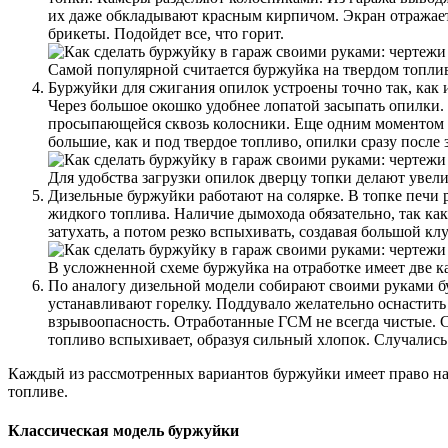
их даже обкладывают красным кирпичом. Экран отражает т
брикеты. Подойдет все, что горит.
Самой популярной считается буржуйка на твердом топли
Буржуйки для сжигания опилок устроены точно так, как 
Через большое окошко удобнее лопатой засыпать опилки. 
просыпающейся сквозь колосники. Еще одним моментом я
большие, как и под твердое топливо, опилки сразу после
Для удобства загрузки опилок дверцу топки делают увел
Дизельные буржуйки работают на солярке. В топке печи 
жидкого топлива. Наличие дымохода обязательно, так ка
затухать, а потом резко вспыхивать, создавая большой кл
В усложненной схеме буржуйка на отработке имеет две ка
По аналогу дизельной модели собирают своими руками б
устанавливают горелку. Поддувало желательно оснастить
взрывоопасность. Отработанные ГСМ не всегда чистые. С
топливо вспыхивает, образуя сильный хлопок. Случались
Каждый из рассмотренных вариантов буржуйки имеет право на с
топливе.
Классическая модель буржуйки