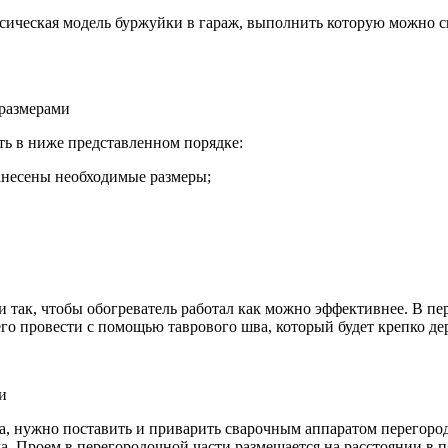
сическая модель буржуйки в гараж, выполнить которую можно с
 размерами
ть в ниже представленном порядке:
анесены необходимые размеры;
ли так, чтобы обогреватель работал как можно эффективнее. В п
го провести с помощью таврового шва, который будет крепко де
и
лана, нужно поставить и приварить сварочным аппаратом перегор
а. Проем в перегородочной части размещается на расстоянии в п