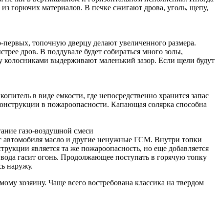
из горючих материалов. В печке сжигают дрова, уголь, щепу,
о-первых, топочную дверцу делают увеличенного размера.
трее дров. В поддувале будет собираться много золы,
у колосниками выдерживают маленький зазор. Если щели будут
опитель в виде емкости, где непосредственно хранится запас
 конструкции в пожароопасности. Капающая солярка способна
гание газо-воздушной смеси
 с автомобиля масло и другие ненужные ГСМ. Внутри топки
трукции является та же пожароопасность, но еще добавляется
 вода гасит огонь. Продолжающее поступать в горячую топку
сь наружу.
мому хозяину. Чаще всего востребована классика на твердом