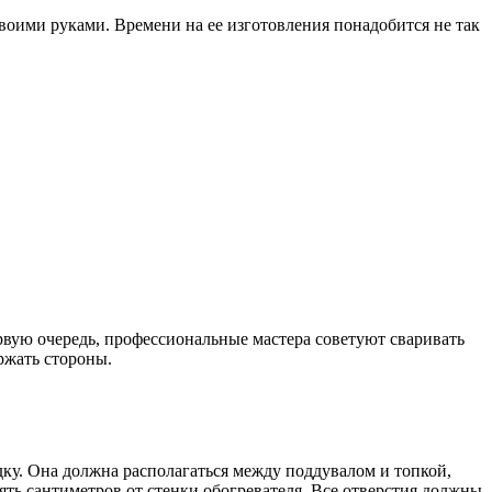
воими руками. Времени на ее изготовления понадобится не так
ервую очередь, профессиональные мастера советуют сваривать
ржать стороны.
одку. Она должна располагаться между поддувалом и топкой,
ять сантиметров от стенки обогревателя. Все отверстия должны