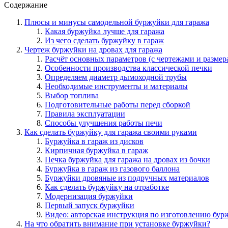
Содержание
Плюсы и минусы самодельной буржуйки для гаража
Какая буржуйка лучше для гаража
Из чего сделать буржуйку в гараж
Чертеж буржуйки на дровах для гаража
Расчёт основных параметров (с чертежами и размер
Особенности производства классической печки
Определяем диаметр дымоходной трубы
Необходимые инструменты и материалы
Выбор топлива
Подготовительные работы перед сборкой
Правила эксплуатации
Способы улучшения работы печи
Как сделать буржуйку для гаража своими руками
Буржуйка в гараж из дисков
Кирпичная буржуйка в гараж
Печка буржуйка для гаража на дровах из бочки
Буржуйка в гараж из газового баллона
Буржуйки дровяные из подручных материалов
Как сделать буржуйку на отработке
Модернизация буржуйки
Первый запуск буржуйки
Видео: авторская инструкция по изготовлению бур
На что обратить внимание при установке буржуйки?