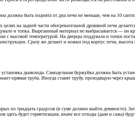
а должна быть поднята от дна печи не меньше, чем на 10 сантим
целях на задней части обогревательной дровяной печи делается к
дувало и топка. Вырезанный материал не выбрасывается — он к
твии с высокой температурой. На дверцы поддувала и топки пос
нструкции. Сразу же делают и ножки под корпус печи, высота 
 установка дымохода. Самодельная буржуйка должна быть устан
ант-прямая труба. Иногда ставят трубу, проходящую через крыш
орых по тридцать градусов (в суме должно выйти девяносто). Зат
 здесь будет герметизация, иначе все отходы (дым и сажа) буду