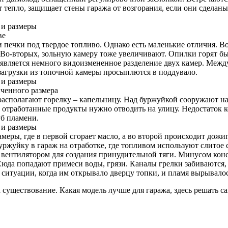
епло, защищает стены гаража от возгорания, если они сделаны 
ве
и печки под твердое топливо. Однако есть маленькие отличия. В
Во-вторых, зольную камеру тоже увеличивают. Опилки горят быс
вляется немного видоизмененное разделение двух камер. Межд
 загрузки из топочной камеры просыплются в поддувало.
иченного размера
располагают горелку – капельницу. Над буржуйкой сооружают нак
к отработанные продукты нужно отводить на улицу. Недостаток
уб пламени.
меры, где в первой сгорает масло, а во второй происходит дожи
уржуйку в гараж на отработке, где топливом используют слитое
 вентилятором для создания принудительной тяги. Минусом конс
юда попадают примеси воды, грязи. Каналы грелки забиваются,
 ситуации, когда им открывало дверцу топки, и пламя вырывало
уществование. Какая модель лучше для гаража, здесь решать са