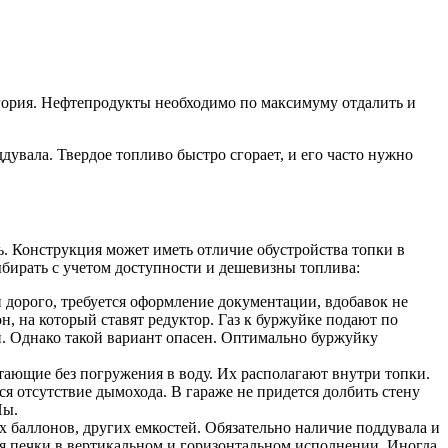
тегория. Нефтепродукты необходимо по максимуму отдалить и
вала. Твердое топливо быстро сгорает, и его часто нужно
ь. Конструкция может иметь отличие обустройства топки в
выбирать с учетом доступности и дешевизны топлива:
 дорого, требуется оформление документации, вдобавок не
, на который ставят редуктор. Газ к буржуйке подают по
. Однако такой вариант опасен. Оптимально буржуйку
ающие без погружения в воду. Их располагают внутри топки.
я отсутствие дымохода. В гараже не придется долбить стену
Ны.
ых баллонов, других емкостей. Обязательно наличие поддувала и
я печки в вертикальном и горизонтальном исполнении. Иногда