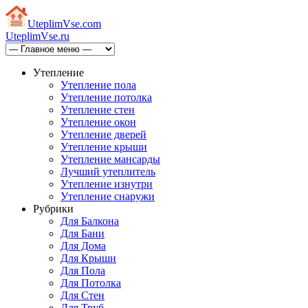
Uteplim
Vse.com
Uteplim
Vse.ru
Утепление
Утепление пола
Утепление потолка
Утепление стен
Утепление окон
Утепление дверей
Утепление крыши
Утепление мансарды
Лучший утеплитель
Утепление изнутри
Утепление снаружи
Рубрики
Для Балкона
Для Бани
Для Дома
Для Крыши
Для Пола
Для Потолка
Для Стен
Для Труб