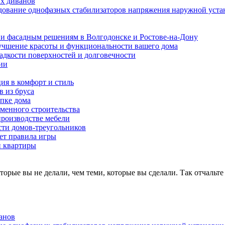
ых диванов
едование однофазных стабилизаторов напряжения наружной уста
и фасадным решениям в Волгодонске и Ростове-на-Дону
учшение красоты и функциональности вашего дома
ладкости поверхностей и долговечности
ии
ия в комфорт и стиль
в из бруса
пке дома
еменного строительства
производстве мебели
ти домов-треугольников
ет правила игры
и квартиры
оторые вы не делали, чем теми, которые вы сделали. Так отчальт
анов