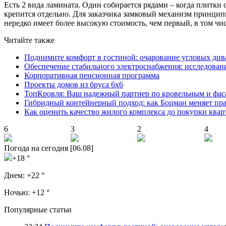
Есть 2 вида ламината. Один собирается рядами – когда плитки 
крепится отдельно. Для заказчика замковый механизм принцип
нередко имеет более высокую стоимость, чем первый, в том чи
Читайте также
Поднимите комфорт в гостиной: очарование угловых див
Обеспечение стабильного электроснабжения: исследован
Корпоративная пенсионная программа
Проекты домов из бруса 6х6
ТопКровля: Ваш надежный партнер по кровельным и фас
Гибридный контейнерный подход: как Боцман меняет пр
Как оценить качество жилого комплекса до покупки ква
6
3
2
4
Погода на сегодня [06.08]
+18 °
Днем:
+22 °
Ночью:
+12 °
Популярные статьи