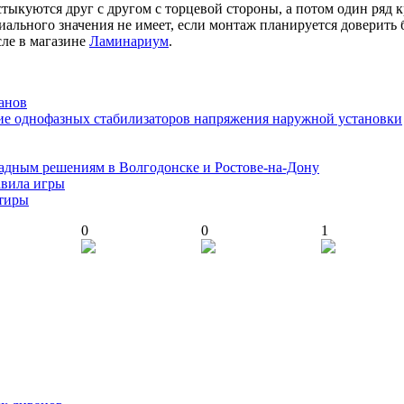
стыкуются друг с другом с торцевой стороны, а потом один ряд к
иального значения не имеет, если монтаж планируется доверить
сле в магазине
Ламинариум
.
анов
ие однофазных стабилизаторов напряжения наружной установки
адным решениям в Волгодонске и Ростове-на-Дону
авила игры
ртиры
0
0
1