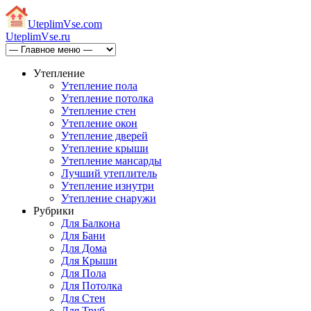
Uteplim
Vse.com
Uteplim
Vse.ru
Утепление
Утепление пола
Утепление потолка
Утепление стен
Утепление окон
Утепление дверей
Утепление крыши
Утепление мансарды
Лучший утеплитель
Утепление изнутри
Утепление снаружи
Рубрики
Для Балкона
Для Бани
Для Дома
Для Крыши
Для Пола
Для Потолка
Для Стен
Для Труб