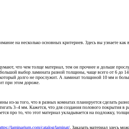
мание на несколько основных критериев. Здесь вы узнаете как 
мают, что чем толще материал, тем он прочнее и дольше прослу
большой выбор ламината разной толщины, чаще всего от 6 до 1
, который долго не прослужит. А ламинат толщиной 10 мм и бо
ит при этом дороже.
ы из-за того, что в разных комнатах планируется сделать разн
тигать 3–4 мм. Кажется, что для создания полового покрытия в 
ется про то, что этот материал укладывается на подложку, тол
https://laminarium.com/catalog/laminat/
. Заказать материал здесь мо