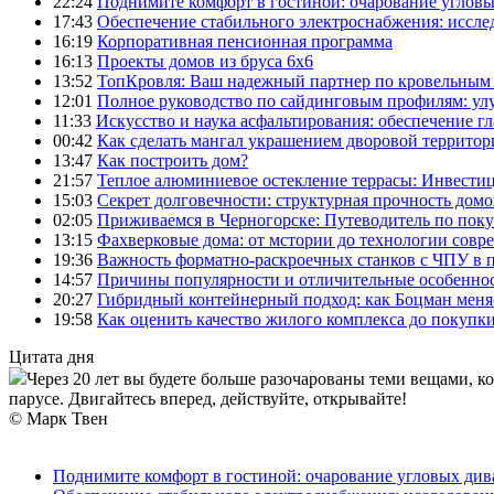
22:24
Поднимите комфорт в гостиной: очарование углов
17:43
Обеспечение стабильного электроснабжения: иссл
16:19
Корпоративная пенсионная программа
16:13
Проекты домов из бруса 6х6
13:52
ТопКровля: Ваш надежный партнер по кровельным 
12:01
Полное руководство по сайдинговым профилям: ул
11:33
Искусство и наука асфальтирования: обеспечение г
00:42
Как сделать мангал украшением дворовой территор
13:47
Как построить дом?
21:57
Теплое алюминиевое остекление террасы: Инвестиц
15:03
Секрет долговечности: структурная прочность домо
02:05
Приживаемся в Черногорске: Путеводитель по поку
13:15
Фахверковые дома: от мстории до технологии совр
19:36
Важность форматно-раскроечных станков с ЧПУ в 
14:57
Причины популярности и отличительные особеннос
20:27
Гибридный контейнерный подход: как Боцман меня
19:58
Как оценить качество жилого комплекса до покупк
Цитата дня
Через 20 лет вы будете больше разочарованы теми вещами, к
парусе. Двигайтесь вперед, действуйте, открывайте!
© Марк Твен
Поднимите комфорт в гостиной: очарование угловых див