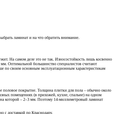
выбрать ламинат и на что обратить внимание.
жит. На самом деле это не так. Износостойкость лишь косвенно
4 мм. Оптимальной большинство специалистов считают
льше по своим основным эксплуатационным характеристикам
ое половое покрытие. Толщина плитки для пола – обычно около
разных помещениях (в прихожей, кухне, спальне) на одном
щина которой – 2–3 мм. Поэтому 14-миллиметровый ламинат
жно с доставкой по Краснодару.