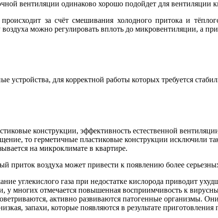
очной вентиляции одинаково хорошо подойдет для вентиляции к
 происходит за счёт смешивания холодного притока и тёплог
 воздуха можно регулировать вплоть до микровентиляции, а пр
е устройства, для корректной работы которых требуется стаби
астиковые конструкции, эффективность естественной вентиляци
ещение, то герметичные пластиковые конструкции исключили та
зывается на микроклимате в квартире.
й приток воздуха может привести к появлению более серьезных
ние углекислого газа при недостатке кислорода приводит ухуд
и, у многих отмечается повышенная восприимчивость к вирусны
роветриваются, активно развиваются патогенные организмы. Он
 низкая, запахи, которые появляются в результате приготовлени