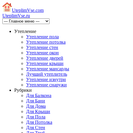
Uteplim
Vse.com
Uteplim
Vse.ru
Утепление
Утепление пола
Утепление потолка
Утепление стен
Утепление окон
Утепление дверей
Утепление крыши
Утепление мансарды
Лучший утеплитель
Утепление изнутри
Утепление снаружи
Рубрики
Для Балкона
Для Бани
Для Дома
Для Крыши
Для Пола
Для Потолка
Для Стен
Для Труб