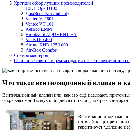
Краткий обзор лучших производителей
10КП Эра D100
ДомВент Norvind City
Ventec VT 601
Ventec VT 101
AerEco ЕММ
Brookvent AQUVENT HY
Vents ПО 400
Airone КИВ 125/1000
Air-Box Comfort
Советы мастеров
Основные советы и рекомендации по вентиляционной си
Что такое вентиляционный клапан и ка
Вентиляционный клапан или, как его ещё называют, приточный
открывая окон. Воздух очищается от пыли фильтром многораз
Вентиляционные клапаны 
по всей квартире и поки
гарантирует удаление из