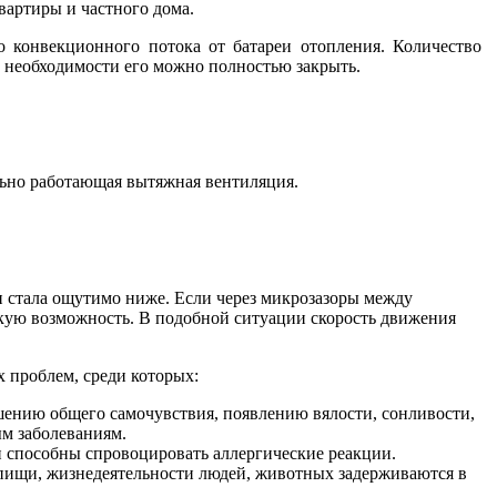
вартиры и частного дома.
о конвекционного потока от батареи отопления. Количество
и необходимости его можно полностью закрыть.
льно работающая вытяжная вентиляция.
и стала ощутимо ниже. Если через микрозазоры между
кую возможность. В подобной ситуации скорость движения
 проблем, среди которых:
шению общего самочувствия, появлению вялости, сонливости,
м заболеваниям.
и способны спровоцировать аллергические реакции.
я пищи, жизнедеятельности людей, животных задерживаются в