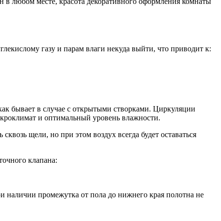
н в любом месте, красота декоративного оформления комнаты
лекислому газу и парам влаги некуда выйти, что приводит к:
 как бывает в случае с открытыми створками. Циркуляции
микроклимат и оптимальный уровень влажности.
квозь щели, но при этом воздух всегда будет оставаться
точного клапана:
и наличии промежутка от пола до нижнего края полотна не