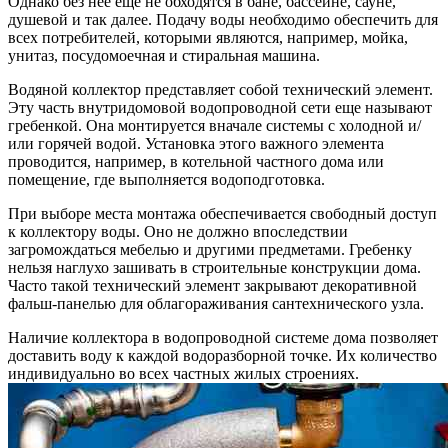
Однако без нее еще не обходятся в бане, бассейне, сауне,
душевой и так далее. Подачу воды необходимо обеспечить для
всех потребителей, которыми являются, например, мойка,
унитаз, посудомоечная и стиральная машина.
Водяной коллектор представляет собой технический элемент.
Эту часть внутридомовой водопроводной сети еще называют
гребенкой. Она монтируется вначале системы с холодной и/
или горячей водой. Установка этого важного элемента
проводится, например, в котельной частного дома или
помещение, где выполняется водоподготовка.
При выборе места монтажа обеспечивается свободный доступ
к коллектору воды. Оно не должно впоследствии
загромождаться мебелью и другими предметами. Гребенку
нельзя наглухо зашивать в строительные конструкции дома.
Часто такой технический элемент закрывают декоративной
фальш-панелью для облагораживания сантехнического узла.
Наличие коллектора в водопроводной системе дома позволяет
доставить воду к каждой водоразборной точке. Их количество
индивидуально во всех частных жилых строениях.