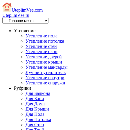
Uteplim
Vse.com
Uteplim
Vse.ru
Утепление
Утепление пола
Утепление потолка
Утепление стен
Утепление окон
Утепление дверей
Утепление крыши
Утепление мансарды
Лучший утеплитель
Утепление изнутри
Утепление снаружи
Рубрики
Для Балкона
Для Бани
Для Дома
Для Крыши
Для Пола
Для Потолка
Для Стен
Для Труб