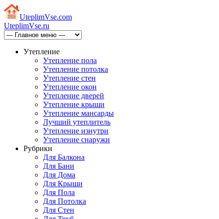
Uteplim
Vse.com
Uteplim
Vse.ru
Утепление
Утепление пола
Утепление потолка
Утепление стен
Утепление окон
Утепление дверей
Утепление крыши
Утепление мансарды
Лучший утеплитель
Утепление изнутри
Утепление снаружи
Рубрики
Для Балкона
Для Бани
Для Дома
Для Крыши
Для Пола
Для Потолка
Для Стен
Для Труб