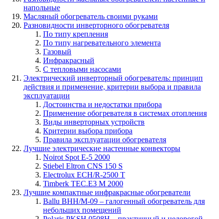
напольные
Масляный обогреватель своими руками
Разновидности инверторного обогревателя
По типу крепления
По типу нагревательного элемента
Газовый
Инфракрасный
С тепловыми насосами
Электрический инверторный обогреватель: принцип
действия и применение, критерии выбора и правила
эксплуатации
Достоинства и недостатки прибора
Применение обогревателя в системах отопления
Виды инверторных устройств
Критерии выбора прибора
Правила эксплуатации обогревателя
Лучшие электрические настенные конвекторы
Noirot Spot E-5 2000
Stiebel Eltron CNS 150 S
Electrolux ECH/R-2500 T
Timberk TEC.E3 M 2000
Лучшие компактные инфракрасные обогреватели
Ballu BHH/M-09 – галогенный обогреватель для
небольших помещений
Polaris PKSH 0508H – практичный и недорогой