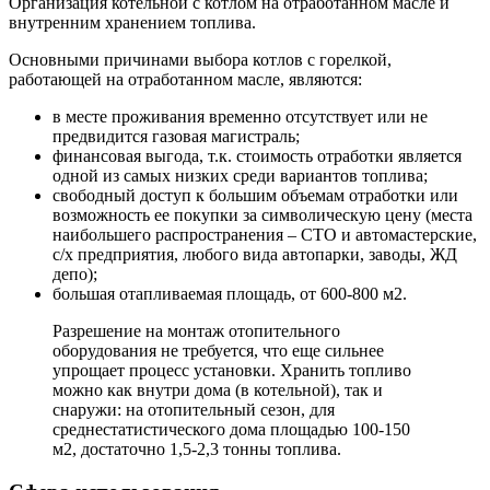
Организация котельной с котлом на отработанном масле и
внутренним хранением топлива.
Основными причинами выбора котлов с горелкой,
работающей на отработанном масле, являются:
в месте проживания временно отсутствует или не
предвидится газовая магистраль;
финансовая выгода, т.к. стоимость отработки является
одной из самых низких среди вариантов топлива;
свободный доступ к большим объемам отработки или
возможность ее покупки за символическую цену (места
наибольшего распространения – СТО и автомастерские,
с/х предприятия, любого вида автопарки, заводы, ЖД
депо);
большая отапливаемая площадь, от 600-800 м2.
Разрешение на монтаж отопительного
оборудования не требуется, что еще сильнее
упрощает процесс установки. Хранить топливо
можно как внутри дома (в котельной), так и
снаружи: на отопительный сезон, для
среднестатистического дома площадью 100-150
м2, достаточно 1,5-2,3 тонны топлива.