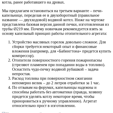
котла, ранее работавшего на дровах.
Мы предлагаем остановиться на третьем варианте – печи-
капельнице, переделав ее в двухоборотный (правильное
название — двухходовой) водяной котел. Ниже на чертеже
представлена базовая версия данной печки, изготовленная из
трубы Ø219 мм. Почему новичкам рекомендуется взять за
основу капельный принцип работы отопительного агрегата:
Устройство масляных горелок довольно сложное. Для
сборки требуется некоторый опыт и финансовые
вложения (например, для «Бабингтона» придется купить
компрессор).
Отопители поверхностного горения пожароопасны
(стреляют пламенем при попадании воды в топливо).
Оснастить чудо-печку водяной рубашкой – задача
непростая.
Расход топлива при поверхностном сжигании
непомерно велик – до 2 литров отработки за 1 час.
По отзывам на форумах, капельницы надежны и
способны работать без автоматики (правда, хозяину
придется уделять котлу некоторое время, чтобы
приноровиться к ручному управлению). Агрегат
относительно прост в изготовлении.