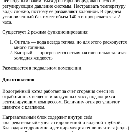
нее водяным баком. Выход из тары оборудован насосом,
регулирующим давление системы. Настраивать температуру
воды сложно, поэтому ее разбавляют холодной. В среднем
установленный бак имеет объем 140 л и прогревается за 2
часа.
Существует 2 режима функционирования:
Фитиль — вода всегда теплая, но для этого расходуется
много топлива.
Быстрый — прогревается остывшая или только залитая
холодная жидкость.
Размещается в подвальном помещении.
Для отопления
Водогрейный котел работает за счет сгорания смеси из
отработанных веществ и воздушных масс, подающихся
вентилирующим компрессом. Величину огня регулируют
шлангом с клапаном.
Нагревательный блок содержит внутри себя
«нагревательный» узел с гидропомпой и водяной трубкой.
Благодаря гидропомпе идет циркуляция теплоносителя (воды)