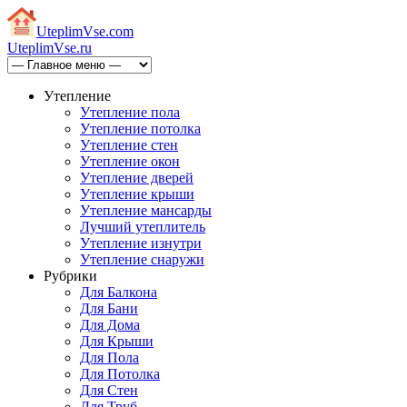
Uteplim
Vse.com
Uteplim
Vse.ru
Утепление
Утепление пола
Утепление потолка
Утепление стен
Утепление окон
Утепление дверей
Утепление крыши
Утепление мансарды
Лучший утеплитель
Утепление изнутри
Утепление снаружи
Рубрики
Для Балкона
Для Бани
Для Дома
Для Крыши
Для Пола
Для Потолка
Для Стен
Для Труб