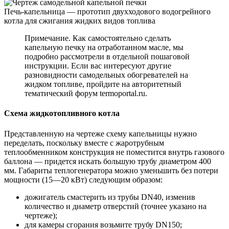
Печь-капельница — прототип двухходового водогрейного
котла для сжигания жидких видов топлива
Примечание. Как самостоятельно сделать
капельную печку на отработанном масле, мы
подробно рассмотрели в отдельной пошаговой
инструкции. Если вас интересуют другие
разновидности самодельных обогревателей на
жидком топливе, пройдите на авторитетный
тематический форум termoportal.ru.
Схема жидкотопливного котла
Представленную на чертеже схему капельницы нужно
переделать, поскольку вместе с жаротрубным
теплообменником конструкция не поместится внутрь газового
баллона — придется искать большую трубу диаметром 400
мм. Габариты теплогенератора можно уменьшить без потери
мощности (15—20 кВт) следующим образом:
дожигатель смастерить из трубы DN40, изменив
количество и диаметр отверстий (точнее указано на
чертеже);
для камеры сгорания возьмите трубу DN150;