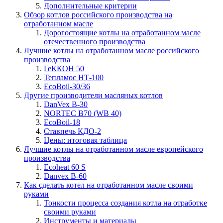
Дополнительные критерии
Обзор котлов российского производства на
отработанном масле
Дорогостоящие котлы на отработанном масле
отечественного производства
Лучшие котлы на отработанном масле российского
производства
ГеККОН 50
Тепламос НТ-100
EcoBoil-30/36
Другие производители масляных котлов
DanVex B-30
NORTEC B70 (WB 40)
EcoBoil-18
Ставпечь КДО-2
Цены: итоговая таблица
Лучшие котлы на отработанном масле европейского
производства
Ecoheat 60 S
Danvex B-60
Как сделать котел на отработанном масле своими
руками
Тонкости процесса создания котла на отработке
своими руками
Инструменты и материалы