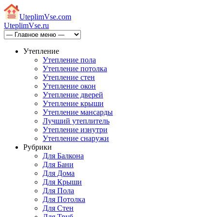
Uteplim
Vse.com
Uteplim
Vse.ru
Утепление
Утепление пола
Утепление потолка
Утепление стен
Утепление окон
Утепление дверей
Утепление крыши
Утепление мансарды
Лучший утеплитель
Утепление изнутри
Утепление снаружи
Рубрики
Для Балкона
Для Бани
Для Дома
Для Крыши
Для Пола
Для Потолка
Для Стен
Для Труб