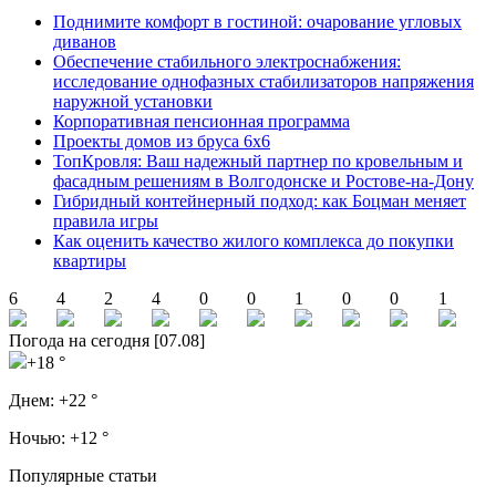
Поднимите комфорт в гостиной: очарование угловых
диванов
Обеспечение стабильного электроснабжения:
исследование однофазных стабилизаторов напряжения
наружной установки
Корпоративная пенсионная программа
Проекты домов из бруса 6х6
ТопКровля: Ваш надежный партнер по кровельным и
фасадным решениям в Волгодонске и Ростове-на-Дону
Гибридный контейнерный подход: как Боцман меняет
правила игры
Как оценить качество жилого комплекса до покупки
квартиры
6
4
2
4
0
0
1
0
0
1
Погода на сегодня [07.08]
+18 °
Днем:
+22 °
Ночью:
+12 °
Популярные статьи