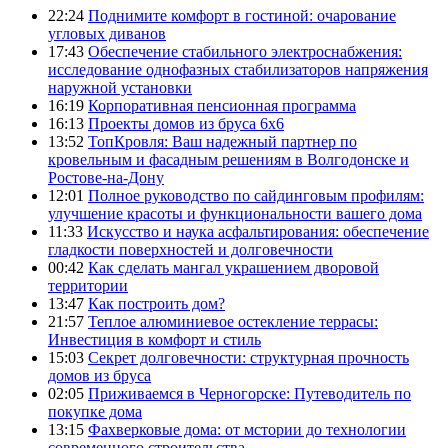
22:24
Поднимите комфорт в гостиной: очарование
угловых диванов
17:43
Обеспечение стабильного электроснабжения:
исследование однофазных стабилизаторов напряжения
наружной установки
16:19
Корпоративная пенсионная программа
16:13
Проекты домов из бруса 6х6
13:52
ТопКровля: Ваш надежный партнер по
кровельным и фасадным решениям в Волгодонске и
Ростове-на-Дону
12:01
Полное руководство по сайдинговым профилям:
улучшение красоты и функциональности вашего дома
11:33
Искусство и наука асфальтирования: обеспечение
гладкости поверхностей и долговечности
00:42
Как сделать мангал украшением дворовой
территории
13:47
Как построить дом?
21:57
Теплое алюминиевое остекление террасы:
Инвестиция в комфорт и стиль
15:03
Секрет долговечности: структурная прочность
домов из бруса
02:05
Приживаемся в Черногорске: Путеводитель по
покупке дома
13:15
Фахверковые дома: от мстории до технологии
современного строительства