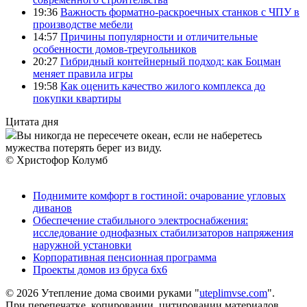
19:36
Важность форматно-раскроечных станков с ЧПУ в
производстве мебели
14:57
Причины популярности и отличительные
особенности домов-треугольников
20:27
Гибридный контейнерный подход: как Боцман
меняет правила игры
19:58
Как оценить качество жилого комплекса до
покупки квартиры
Цитата дня
Вы никогда не пересечете океан, если не наберетесь
мужества потерять берег из виду.
© Христофор Колумб
Поднимите комфорт в гостиной: очарование угловых
диванов
Обеспечение стабильного электроснабжения:
исследование однофазных стабилизаторов напряжения
наружной установки
Корпоративная пенсионная программа
Проекты домов из бруса 6х6
© 2026 Утепление дома своими руками "
uteplimvse.com
".
При перепечатке, копировании, цитировании материалов