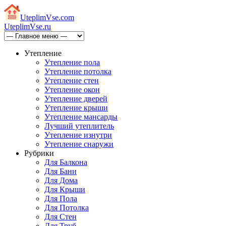
Uteplim
Vse.com
Uteplim
Vse.ru
Утепление
Утепление пола
Утепление потолка
Утепление стен
Утепление окон
Утепление дверей
Утепление крыши
Утепление мансарды
Лучший утеплитель
Утепление изнутри
Утепление снаружи
Рубрики
Для Балкона
Для Бани
Для Дома
Для Крыши
Для Пола
Для Потолка
Для Стен
Для Труб