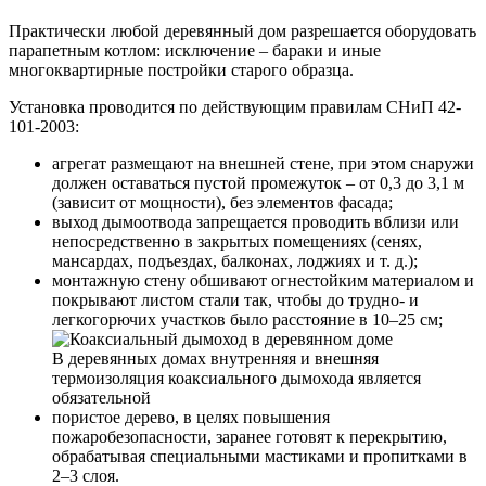
Практически любой деревянный дом разрешается оборудовать
парапетным котлом: исключение – бараки и иные
многоквартирные постройки старого образца.
Установка проводится по действующим правилам СНиП 42-
101-2003:
агрегат размещают на внешней стене, при этом снаружи
должен оставаться пустой промежуток – от 0,3 до 3,1 м
(зависит от мощности), без элементов фасада;
выход дымоотвода запрещается проводить вблизи или
непосредственно в закрытых помещениях (сенях,
мансардах, подъездах, балконах, лоджиях и т. д.);
монтажную стену обшивают огнестойким материалом и
покрывают листом стали так, чтобы до трудно- и
легкогорючих участков было расстояние в 10–25 см;
В деревянных домах внутренняя и внешняя
термоизоляция коаксиального дымохода является
обязательной
пористое дерево, в целях повышения
пожаробезопасности, заранее готовят к перекрытию,
обрабатывая специальными мастиками и пропитками в
2–3 слоя.