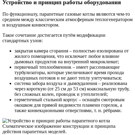
Устройство и принцип работы оборудования
По функционалу, парапетные газовые котлы являются чем-то
средним между классическим атмосферным теплогенератором
и воздушным конвектором.
Такое сочетание достигается путём модификации
стандартных узлов:
закрытая камера сгорания – полностью изолирована от
жилого помещения, что исключает любое влияние
дымовых продуктов на внутренний микроклимат;
первичный теплообменник – имеет рассеивающие
турбулизаторы, которые увеличивают время прохода
воздушных потоков и не дают теплу улетучиваться;
система забора воздуха и дымоудаления – реализована
через короткую (от 25 см до 53 см) коаксиальную трубу,
без сложных колен, проводок и утеплителей;
герметичный стальной корпус – оснащён смотровым
окошком для прямой видимости пламени горелок, а
также конвекционными отверстиями, т. н. рёбрами.
Схематическое изображение конструкции и принципа
действия парапетных моделей.