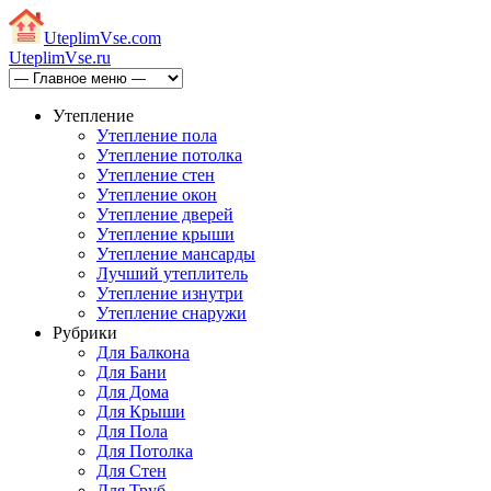
Uteplim
Vse.com
Uteplim
Vse.ru
Утепление
Утепление пола
Утепление потолка
Утепление стен
Утепление окон
Утепление дверей
Утепление крыши
Утепление мансарды
Лучший утеплитель
Утепление изнутри
Утепление снаружи
Рубрики
Для Балкона
Для Бани
Для Дома
Для Крыши
Для Пола
Для Потолка
Для Стен
Для Труб