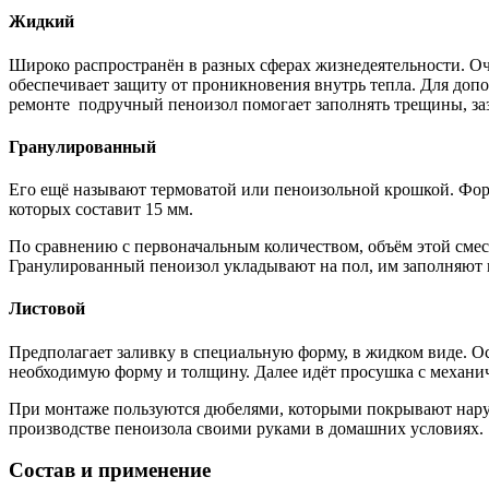
Жидкий
Широко распространён в разных сферах жизнедеятельности. Оч
обеспечивает защиту от проникновения внутрь тепла. Для доп
ремонте подручный пеноизол помогает заполнять трещины, заз
Гранулированный
Его ещё называют термоватой или пеноизольной крошкой. Форм
которых составит 15 мм.
По сравнению с первоначальным количеством, объём этой смес
Гранулированный пеноизол укладывают на пол, им заполняют п
Листовой
Предполагает заливку в специальную форму, в жидком виде. Ос
необходимую форму и толщину. Далее идёт просушка с механич
При монтаже пользуются дюбелями, которыми покрывают нару
производстве пеноизола своими руками в домашних условиях.
Состав и применение