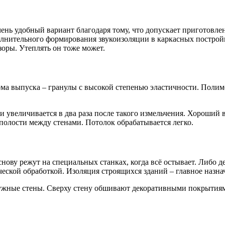
ень удобный вариант благодаря тому, что допускает приготовле
олнительного формирования звукоизоляции в каркасных построй
оры. Утеплять он тоже может.
а выпуска – гранулы с высокой степенью эластичности. Полиме
и увеличивается в два раза после такого измельчения. Хороший
олости между стенами. Потолок обрабатывается легко.
нову режут на специальных станках, когда всё остывает. Либо 
еской обработкой. Изоляция строящихся зданий – главное назна
жные стены. Сверху стену обшивают декоративными покрытиям