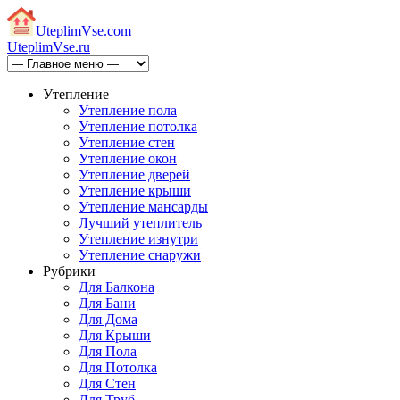
Uteplim
Vse.com
Uteplim
Vse.ru
Утепление
Утепление пола
Утепление потолка
Утепление стен
Утепление окон
Утепление дверей
Утепление крыши
Утепление мансарды
Лучший утеплитель
Утепление изнутри
Утепление снаружи
Рубрики
Для Балкона
Для Бани
Для Дома
Для Крыши
Для Пола
Для Потолка
Для Стен
Для Труб