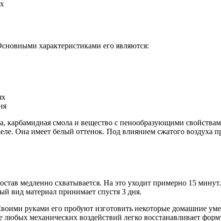
Основными характеристиками его являются:
ня
та, карбамидная смола и вещество с пенообразующими свойства
ле. Она имеет белый оттенок. Под влиянием сжатого воздуха п
состав медленно схватывается. На это уходит примерно 15 минут.
й вид материал принимает спустя 3 дня.
Своими руками его пробуют изготовить некоторые домашние умел
е любых механических воздействий легко восстанавливает форму