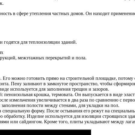
к.
ность в сфере утепления частных домов. Он находит применен
 годятся для теплоизоляции зданий.
рукций, межэтажных перекрытий и пола.
 Его можно готовить прямо на строительной площадке, потому о
онта. Пену заливают в замкнутое пространство, чтобы сформир
виде используется для заполнения трещин и зазоров.
: пеноизольная крошка, термовата. Он выпускается в виде элас
осле измельчения увеличивается в два раза по сравнению с пер
 заполнения полости между стенами, для укладки на пол.
в специальную форму. После остывания его режут на специальн
ю обработку. Изделие используется для изоляции строящихся з
лями или сайдингом. Кроме того, плиты укладывают между лагам