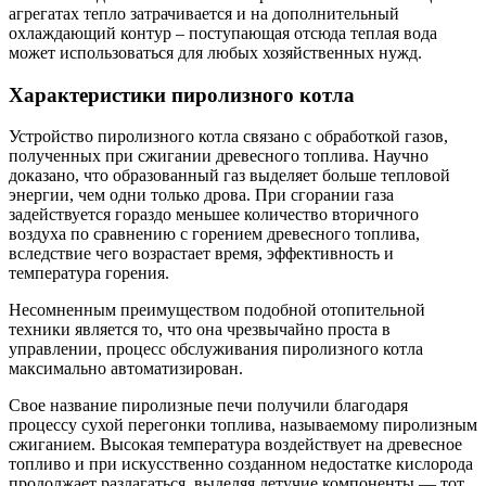
агрегатах тепло затрачивается и на дополнительный
охлаждающий контур – поступающая отсюда теплая вода
может использоваться для любых хозяйственных нужд.
Характеристики пиролизного котла
Устройство пиролизного котла связано с обработкой газов,
полученных при сжигании древесного топлива. Научно
доказано, что образованный газ выделяет больше тепловой
энергии, чем одни только дрова. При сгорании газа
задействуется гораздо меньшее количество вторичного
воздуха по сравнению с горением древесного топлива,
вследствие чего возрастает время, эффективность и
температура горения.
Несомненным преимуществом подобной отопительной
техники является то, что она чрезвычайно проста в
управлении, процесс обслуживания пиролизного котла
максимально автоматизирован.
Свое название пиролизные печи получили благодаря
процессу сухой перегонки топлива, называемому пиролизным
сжиганием. Высокая температура воздействует на древесное
топливо и при искусственно созданном недостатке кислорода
продолжает разлагаться, выделяя летучие компоненты — тот