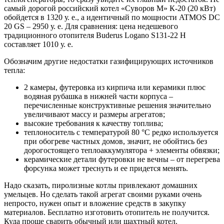
самый дорогой российский котел «Суворов М» К-20 (20 кВт)
обойдется в 1320 у. е., а идентичный по мощности ATMOS DC
20 GS – 2950 у. е. Для сравнения: цена недешевого
традиционного отопителя Buderus Logano S131-22 H
составляет 1010 у. е.
Обозначим другие недостатки газифицирующих источников
тепла:
2 камеры, футеровка из кирпича или керамики плюс
водяная рубашка в нижней части корпуса –
перечисленные конструктивные решения значительно
увеличивают массу и размеры агрегатов;
высокие требования к качеству топлива;
теплоноситель с температурой 80 °C редко используется
при обогреве частных домов, значит, не обойтись без
дорогостоящего теплоаккумулятора + элементы обвязки;
керамические детали футеровки не вечны – от перегрева
форсунка может треснуть и ее придется менять.
Надо сказать, пиролизные котлы привлекают домашних
умельцев. Но сделать такой агрегат своими руками очень
непросто, нужен опыт и вложение средств в закупку
материалов. Бесплатно изготовить отопитель не получится.
Куда проще сварить обычный или шахтный котел.