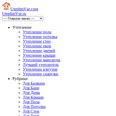
Uteplim
Vse.com
Uteplim
Vse.ru
Утепление
Утепление пола
Утепление потолка
Утепление стен
Утепление окон
Утепление дверей
Утепление крыши
Утепление мансарды
Лучший утеплитель
Утепление изнутри
Утепление снаружи
Рубрики
Для Балкона
Для Бани
Для Дома
Для Крыши
Для Пола
Для Потолка
Для Стен
Для Труб