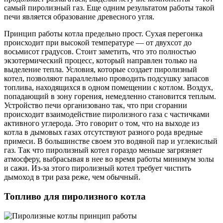
самый пиролизный газ. Еще одним результатом работы такой
печи является образование древесного угля.
Принцип работы котла предельно прост. Сухая перегонка
происходит при высокой температуре — от двухсот до
восьмисот градусов. Стоит заметить, что это полностью
экзотермический процесс, который направлен только на
выделение тепла. Условия, которые создает пиролизный
котел, позволяют параллельно проводить подсушку запасов
топлива, находящихся в одном помещении с котлом. Воздух,
попадающий в зону горения, немедленно становится теплым.
Устройство печи организовано так, что при сгорании
происходит взаимодействие пиролизного газа с частичками
активного углерода. Это говорит о том, что на выходе из
котла в дымовых газах отсутствуют разного рода вредные
примеси. В большинстве своем это водяной пар и углекислый
газ. Так что пиролизный котел гораздо меньше загрязняет
атмосферу, выбрасывая в нее во время работы минимум золы
и сажи. Из-за этого пиролизный котел требует чистить
дымоход в три раза реже, чем обычный.
Топливо для пиролизного котла