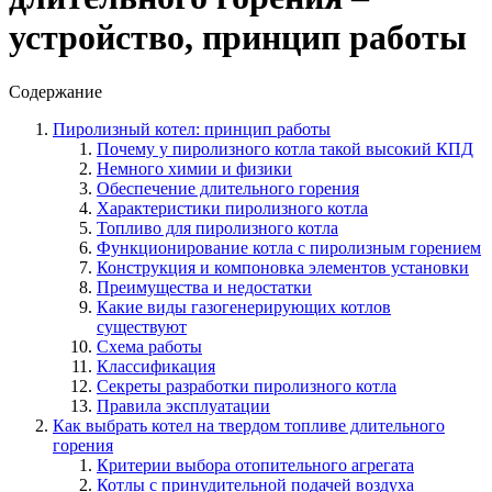
устройство, принцип работы
Содержание
Пиролизный котел: принцип работы
Почему у пиролизного котла такой высокий КПД
Немного химии и физики
Обеспечение длительного горения
Характеристики пиролизного котла
Топливо для пиролизного котла
Функционирование котла с пиролизным горением
Конструкция и компоновка элементов установки
Преимущества и недостатки
Какие виды газогенерирующих котлов
существуют
Схема работы
Классификация
Секреты разработки пиролизного котла
Правила эксплуатации
Как выбрать котел на твердом топливе длительного
горения
Критерии выбора отопительного агрегата
Котлы с принудительной подачей воздуха