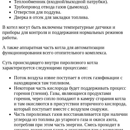
Теплообменник (входной/выходной патрубки).
Трубопровод отвода газов (дымоход).
Отверстия для поддува.
Дверка в отсек для закладки топлива.
В котел могут быть включены температурные датчики и
приборы для контроля и поддержания нормальных режимов
работы.
А также аппаратная часть котла для автоматизации
функционирования всего отопительного комплекса.
Суть происходящего внутри пиролизного котла
характеризуется следующими процессами:
Поток воздуха извне поступает в отсек газификации с
находящимся там топливом.
Некоторая часть кислорода будет поддерживать процесс
горения (тления). Газы, являющиеся продуктами
горения, через сопло попадают в камеру сгорания котла
и там окисляются в присутствии вторичного кислорода,
который поступает вместе с воздухом снаружи.
Часть пиролизных газов восстанавливается при наличии
углерода из топлива до угарного газа и окиси азота,
потребляя при этом часть энергии. Смесь проходит в
секцию дожигания газов и окисляется там с возвратом