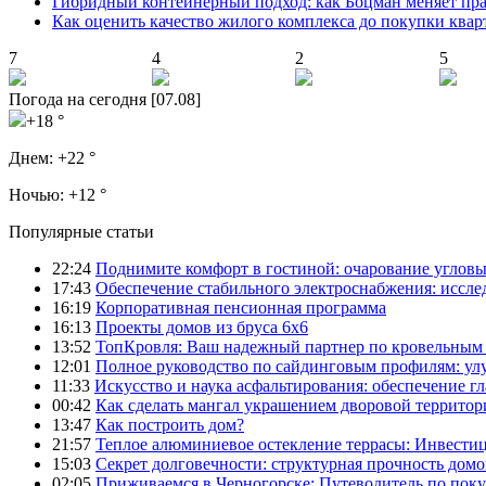
Гибридный контейнерный подход: как Боцман меняет пр
Как оценить качество жилого комплекса до покупки ква
7
4
2
5
Погода на сегодня [07.08]
+18 °
Днем:
+22 °
Ночью:
+12 °
Популярные статьи
22:24
Поднимите комфорт в гостиной: очарование углов
17:43
Обеспечение стабильного электроснабжения: иссл
16:19
Корпоративная пенсионная программа
16:13
Проекты домов из бруса 6х6
13:52
ТопКровля: Ваш надежный партнер по кровельным 
12:01
Полное руководство по сайдинговым профилям: ул
11:33
Искусство и наука асфальтирования: обеспечение г
00:42
Как сделать мангал украшением дворовой территор
13:47
Как построить дом?
21:57
Теплое алюминиевое остекление террасы: Инвестиц
15:03
Секрет долговечности: структурная прочность домо
02:05
Приживаемся в Черногорске: Путеводитель по поку