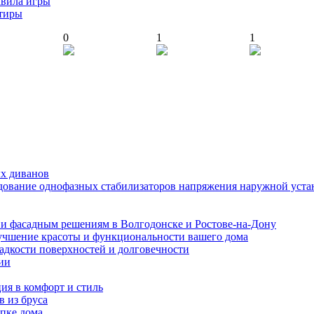
авила игры
ртиры
0
1
1
ых диванов
едование однофазных стабилизаторов напряжения наружной уста
и фасадным решениям в Волгодонске и Ростове-на-Дону
учшение красоты и функциональности вашего дома
ладкости поверхностей и долговечности
ии
ия в комфорт и стиль
в из бруса
пке дома