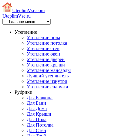
Uteplim
Vse.com
Uteplim
Vse.ru
Утепление
Утепление пола
Утепление потолка
Утепление стен
Утепление окон
Утепление дверей
Утепление крыши
Утепление мансарды
Лучший утеплитель
Утепление изнутри
Утепление снаружи
Рубрики
Для Балкона
Для Бани
Для Дома
Для Крыши
Для Пола
Для Потолка
Для Стен
Для Труб