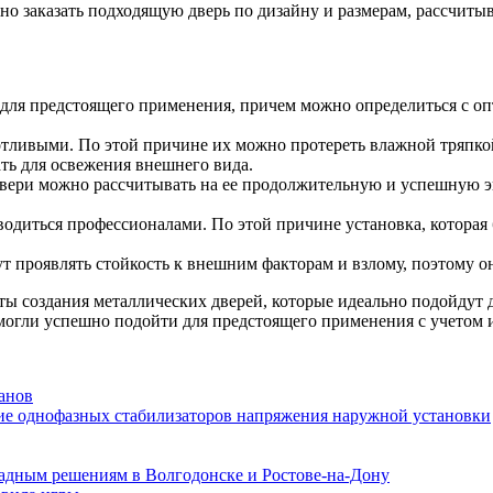
но заказать подходящую дверь по дизайну и размерам, рассчит
 для предстоящего применения, причем можно определиться с о
отливыми. По этой причине их можно протереть влажной тряпко
ь для освежения внешнего вида.
вери можно рассчитывать на ее продолжительную и успешную экс
одиться профессионалами. По этой причине установка, которая
 проявлять стойкость к внешним факторам и взлому, поэтому о
ы создания металлических дверей, которые идеально подойдут 
 могли успешно подойти для предстоящего применения с учетом 
анов
ие однофазных стабилизаторов напряжения наружной установки
адным решениям в Волгодонске и Ростове-на-Дону