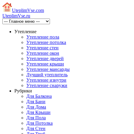
Uteplim
Vse.com
Uteplim
Vse.ru
Утепление
Утепление пола
Утепление потолка
Утепление стен
Утепление окон
Утепление дверей
Утепление крыши
Утепление мансарды
Лучший утеплитель
Утепление изнутри
Утепление снаружи
Рубрики
Для Балкона
Для Бани
Для Дома
Для Крыши
Для Пола
Для Потолка
Для Стен
Для Труб