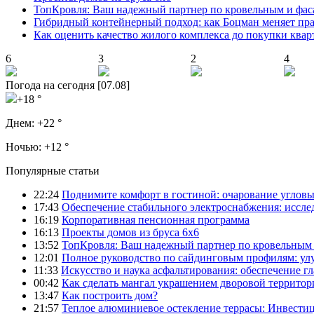
ТопКровля: Ваш надежный партнер по кровельным и фас
Гибридный контейнерный подход: как Боцман меняет пр
Как оценить качество жилого комплекса до покупки ква
6
3
2
4
Погода на сегодня [07.08]
+18 °
Днем:
+22 °
Ночью:
+12 °
Популярные статьи
22:24
Поднимите комфорт в гостиной: очарование углов
17:43
Обеспечение стабильного электроснабжения: иссл
16:19
Корпоративная пенсионная программа
16:13
Проекты домов из бруса 6х6
13:52
ТопКровля: Ваш надежный партнер по кровельным 
12:01
Полное руководство по сайдинговым профилям: ул
11:33
Искусство и наука асфальтирования: обеспечение г
00:42
Как сделать мангал украшением дворовой территор
13:47
Как построить дом?
21:57
Теплое алюминиевое остекление террасы: Инвестиц