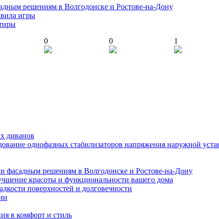
адным решениям в Волгодонске и Ростове-на-Дону
авила игры
ртиры
0
0
1
ых диванов
едование однофазных стабилизаторов напряжения наружной уста
и фасадным решениям в Волгодонске и Ростове-на-Дону
учшение красоты и функциональности вашего дома
ладкости поверхностей и долговечности
ии
ия в комфорт и стиль