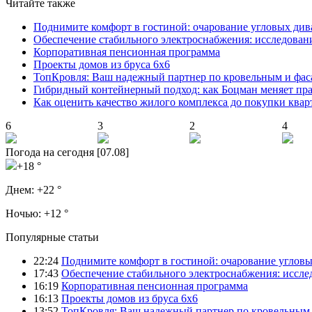
Читайте также
Поднимите комфорт в гостиной: очарование угловых див
Обеспечение стабильного электроснабжения: исследован
Корпоративная пенсионная программа
Проекты домов из бруса 6х6
ТопКровля: Ваш надежный партнер по кровельным и фас
Гибридный контейнерный подход: как Боцман меняет пр
Как оценить качество жилого комплекса до покупки ква
6
3
2
4
Погода на сегодня [07.08]
+18 °
Днем:
+22 °
Ночью:
+12 °
Популярные статьи
22:24
Поднимите комфорт в гостиной: очарование углов
17:43
Обеспечение стабильного электроснабжения: иссл
16:19
Корпоративная пенсионная программа
16:13
Проекты домов из бруса 6х6
13:52
ТопКровля: Ваш надежный партнер по кровельным 