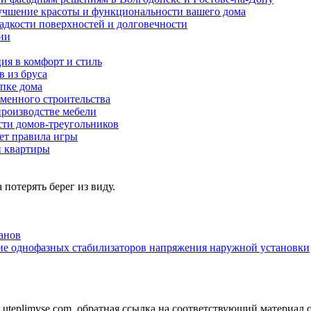
учшение красоты и функциональности вашего дома
ладкости поверхностей и долговечности
ии
ия в комфорт и стиль
в из бруса
пке дома
еменного строительства
производстве мебели
ти домов-треугольников
ет правила игры
и квартиры
 потерять берег из виду.
анов
ие однофазных стабилизаторов напряжения наружной установки
uteplimvse.com, обратная ссылка на соответствующий материал о