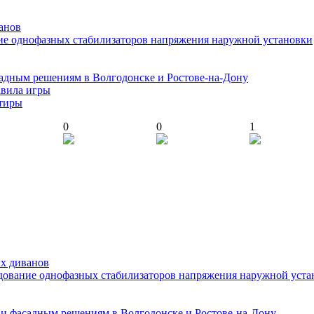
анов
ие однофазных стабилизаторов напряжения наружной установки
адным решениям в Волгодонске и Ростове-на-Дону
авила игры
ртиры
0
0
1
ых диванов
едование однофазных стабилизаторов напряжения наружной уста
и фасадным решениям в Волгодонске и Ростове-на-Дону