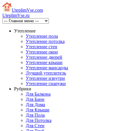
Uteplim
Vse.com
Uteplim
Vse.ru
Утепление
Утепление пола
Утепление потолка
Утепление стен
Утепление окон
Утепление дверей
Утепление крыши
Утепление мансарды
Лучший утеплитель
Утепление изнутри
Утепление снаружи
Рубрики
Для Балкона
Для Бани
Для Дома
Для Крыши
Для Пола
Для Потолка
Для Стен
Для Труб