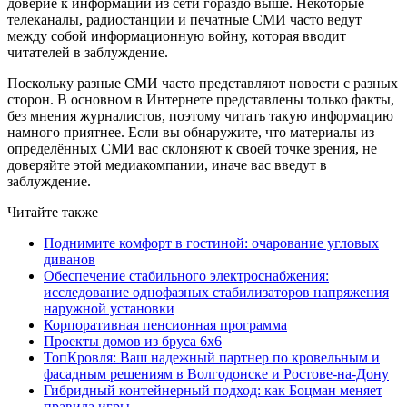
доверие к информации из сети гораздо выше. Некоторые
телеканалы, радиостанции и печатные СМИ часто ведут
между собой информационную войну, которая вводит
читателей в заблуждение.
Поскольку разные СМИ часто представляют новости с разных
сторон. В основном в Интернете представлены только факты,
без мнения журналистов, поэтому читать такую информацию
намного приятнее. Если вы обнаружите, что материалы из
определённых СМИ вас склоняют к своей точке зрения, не
доверяйте этой медиакомпании, иначе вас введут в
заблуждение.
Читайте также
Поднимите комфорт в гостиной: очарование угловых
диванов
Обеспечение стабильного электроснабжения:
исследование однофазных стабилизаторов напряжения
наружной установки
Корпоративная пенсионная программа
Проекты домов из бруса 6х6
ТопКровля: Ваш надежный партнер по кровельным и
фасадным решениям в Волгодонске и Ростове-на-Дону
Гибридный контейнерный подход: как Боцман меняет
правила игры