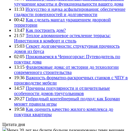
улучшение красоты и функциональности вашего дома
11:33
Искусство и наука асфальтирования: обеспечение
гладкости поверхностей и долговечности
00:42
Как сделать мангал украшением дворовой
территории
13:47
Как построить дом?
21:57
Теплое алюминиевое остекление террасы:
Инвестиция в комфорт и стиль
15:03
Секрет долговечности: структурная прочность
домов из бруса
02:05
Приживаемся в Черногорске: Путеводитель по
покупке дома
13:15
Фахверковые дома: от мстории до технологии
современного строительства
19:36
Важность форматно-раскроечных станков с ЧПУ в
производстве мебели
14:57
Причины популярности и отличительные
особенности домов-треугольников
20:27
Гибридный контейнерный подход: как Боцман
меняет правила игры
19:58
Как оценить качество жилого комплекса до
покупки квартиры
Цитата дня
Через 20 лет вы будете больше разочарованы теми вещами,