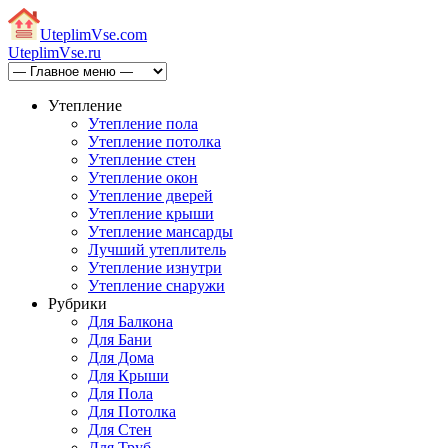
Uteplim
Vse.com
Uteplim
Vse.ru
Утепление
Утепление пола
Утепление потолка
Утепление стен
Утепление окон
Утепление дверей
Утепление крыши
Утепление мансарды
Лучший утеплитель
Утепление изнутри
Утепление снаружи
Рубрики
Для Балкона
Для Бани
Для Дома
Для Крыши
Для Пола
Для Потолка
Для Стен
Для Труб