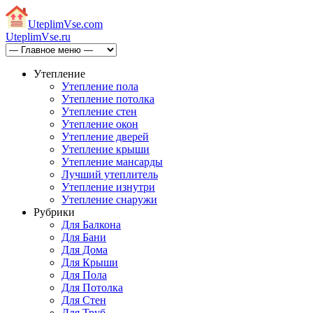
Uteplim
Vse.com
Uteplim
Vse.ru
Утепление
Утепление пола
Утепление потолка
Утепление стен
Утепление окон
Утепление дверей
Утепление крыши
Утепление мансарды
Лучший утеплитель
Утепление изнутри
Утепление снаружи
Рубрики
Для Балкона
Для Бани
Для Дома
Для Крыши
Для Пола
Для Потолка
Для Стен
Для Труб