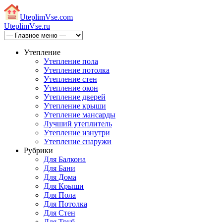
Uteplim
Vse.com
Uteplim
Vse.ru
Утепление
Утепление пола
Утепление потолка
Утепление стен
Утепление окон
Утепление дверей
Утепление крыши
Утепление мансарды
Лучший утеплитель
Утепление изнутри
Утепление снаружи
Рубрики
Для Балкона
Для Бани
Для Дома
Для Крыши
Для Пола
Для Потолка
Для Стен
Для Труб