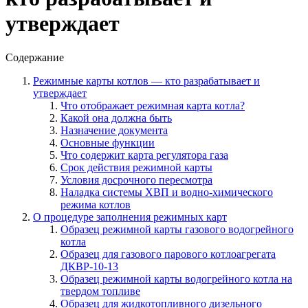
утверждает
Содержание
Режимные карты котлов — кто разрабатывает и
утверждает
Что отображает режимная карта котла?
Какой она должна быть
Назначение документа
Основные функции
Что содержит карта регулятора газа
Срок действия режимной карты
Условия досрочного пересмотра
Наладка системы ХВП и водно-химического
режима котлов
О процедуре заполнения режимных карт
Образец режимной карты газового водогрейного
котла
Образец для газового парового котлоагрегата
ДКВР-10-13
Образец режимной карты водогрейного котла на
твердом топливе
Образец для жидкотопливного дизельного