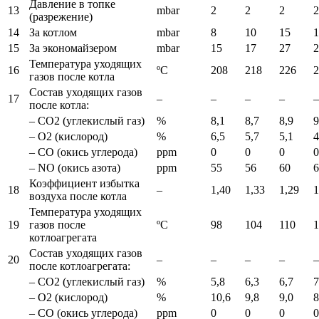
Давление в топке
13
mbar
2
2
2
2
(разрежение)
14
За котлом
mbar
8
10
15
1
15
За экономайзером
mbar
15
17
27
2
Температура уходящих
16
ºC
208
218
226
2
газов после котла
Состав уходящих газов
17
–
–
–
–
–
после котла:
– СО2 (углекислый газ)
%
8,1
8,7
8,9
9
– О2 (кислород)
%
6,5
5,7
5,1
4
– СО (окись углерода)
ppm
0
0
0
0
– NO (окись азота)
ppm
55
56
60
6
Коэффициент избытка
18
–
1,40
1,33
1,29
1
воздуха после котла
Температура уходящих
19
газов после
ºC
98
104
110
1
котлоагрегата
Состав уходящих газов
20
–
–
–
–
–
после котлоагрегата:
– СО2 (углекислый газ)
%
5,8
6,3
6,7
7
– О2 (кислород)
%
10,6
9,8
9,0
8
– СО (окись углерода)
ppm
0
0
0
0