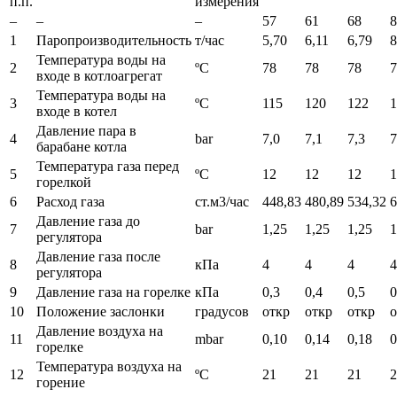
п.п.
измерения
–
–
–
57
61
68
8
1
Паропроизводительность
т/час
5,70
6,11
6,79
8
Температура воды на
2
ºC
78
78
78
7
входе в котлоагрегат
Температура воды на
3
ºC
115
120
122
1
входе в котел
Давление пара в
4
bar
7,0
7,1
7,3
7
барабане котла
Температура газа перед
5
ºC
12
12
12
1
горелкой
6
Расход газа
ст.м3/час
448,83
480,89
534,32
6
Давление газа до
7
bar
1,25
1,25
1,25
1
регулятора
Давление газа после
8
кПа
4
4
4
4
регулятора
9
Давление газа на горелке
кПа
0,3
0,4
0,5
0
10
Положение заслонки
градусов
откр
откр
откр
о
Давление воздуха на
11
mbar
0,10
0,14
0,18
0
горелке
Температура воздуха на
12
ºC
21
21
21
2
горение