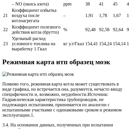
– NO (окись азота)
ppm
38
41
45
4
Коэффициент избытка
21
воздуха после
–
1,91
1,78
1,67
1
котлоагрегата
Коэффициент полезного
22
%
92,48
92,58
92,64
9
действия котла (брутто)
Удельный расход
23
условного топлива на
кг у.т/Гкал
154,41
154,24
154,14
1
выработку 1 Гкал
Режимная карта итп образец моэк
Помимо того, режимная карта котла может существовать в
виде графика, но встречается она, разумеется, нечасто ввиду
специфичности и, возможно, неудобности.Источник:
Гидравлическая характеристика трубопроводов, не
подлежащих испытаниям, принимается по аналогии с
испытанными участками с одинаковыми сроком и режимом
эксплуатации.1.
3.4. На основании данных, полученных при испытании