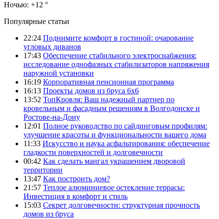
Ночью:
+12 °
Популярные статьи
22:24
Поднимите комфорт в гостиной: очарование
угловых диванов
17:43
Обеспечение стабильного электроснабжения:
исследование однофазных стабилизаторов напряжения
наружной установки
16:19
Корпоративная пенсионная программа
16:13
Проекты домов из бруса 6х6
13:52
ТопКровля: Ваш надежный партнер по
кровельным и фасадным решениям в Волгодонске и
Ростове-на-Дону
12:01
Полное руководство по сайдинговым профилям:
улучшение красоты и функциональности вашего дома
11:33
Искусство и наука асфальтирования: обеспечение
гладкости поверхностей и долговечности
00:42
Как сделать мангал украшением дворовой
территории
13:47
Как построить дом?
21:57
Теплое алюминиевое остекление террасы:
Инвестиция в комфорт и стиль
15:03
Секрет долговечности: структурная прочность
домов из бруса