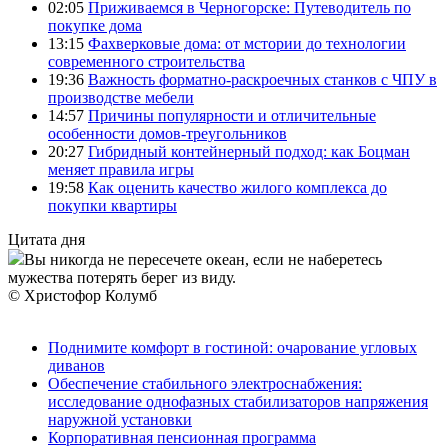
02:05
Приживаемся в Черногорске: Путеводитель по
покупке дома
13:15
Фахверковые дома: от мстории до технологии
современного строительства
19:36
Важность форматно-раскроечных станков с ЧПУ в
производстве мебели
14:57
Причины популярности и отличительные
особенности домов-треугольников
20:27
Гибридный контейнерный подход: как Боцман
меняет правила игры
19:58
Как оценить качество жилого комплекса до
покупки квартиры
Цитата дня
Вы никогда не пересечете океан, если не наберетесь
мужества потерять берег из виду.
© Христофор Колумб
Поднимите комфорт в гостиной: очарование угловых
диванов
Обеспечение стабильного электроснабжения:
исследование однофазных стабилизаторов напряжения
наружной установки
Корпоративная пенсионная программа