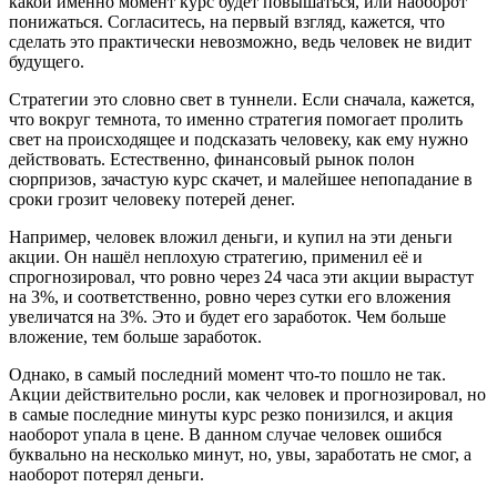
какой именно момент курс будет повышаться, или наоборот
понижаться. Согласитесь, на первый взгляд, кажется, что
сделать это практически невозможно, ведь человек не видит
будущего.
Стратегии это словно свет в туннели. Если сначала, кажется,
что вокруг темнота, то именно стратегия помогает пролить
свет на происходящее и подсказать человеку, как ему нужно
действовать. Естественно, финансовый рынок полон
сюрпризов, зачастую курс скачет, и малейшее непопадание в
сроки грозит человеку потерей денег.
Например, человек вложил деньги, и купил на эти деньги
акции. Он нашёл неплохую стратегию, применил её и
спрогнозировал, что ровно через 24 часа эти акции вырастут
на 3%, и соответственно, ровно через сутки его вложения
увеличатся на 3%. Это и будет его заработок. Чем больше
вложение, тем больше заработок.
Однако, в самый последний момент что-то пошло не так.
Акции действительно росли, как человек и прогнозировал, но
в самые последние минуты курс резко понизился, и акция
наоборот упала в цене. В данном случае человек ошибся
буквально на несколько минут, но, увы, заработать не смог, а
наоборот потерял деньги.