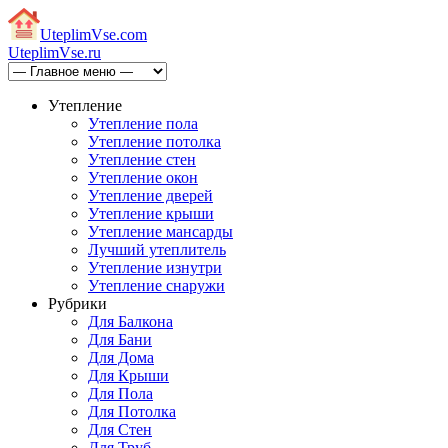
Uteplim
Vse.com
Uteplim
Vse.ru
Утепление
Утепление пола
Утепление потолка
Утепление стен
Утепление окон
Утепление дверей
Утепление крыши
Утепление мансарды
Лучший утеплитель
Утепление изнутри
Утепление снаружи
Рубрики
Для Балкона
Для Бани
Для Дома
Для Крыши
Для Пола
Для Потолка
Для Стен
Для Труб