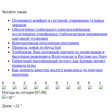
Читайте также
Поднимите комфорт в гостиной: очарование угловых
диванов
Обеспечение стабильного электроснабжения:
исследование однофазных стабилизаторов напряжения
наружной установки
Корпоративная пенсионная программа
Проекты домов из бруса 6х6
ТопКровля: Ваш надежный партнер по кровельным и
фасадным решениям в Волгодонске и Ростове-на-Дону
Гибридный контейнерный подход: как Боцман меняет
правила игры
Как оценить качество жилого комплекса до покупки
квартиры
6
4
2
4
0
0
1
0
0
1
Погода на сегодня [07.08]
+18 °
Днем:
+22 °