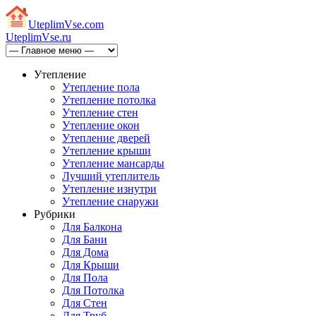
Uteplim
Vse.com
Uteplim
Vse.ru
Утепление
Утепление пола
Утепление потолка
Утепление стен
Утепление окон
Утепление дверей
Утепление крыши
Утепление мансарды
Лучший утеплитель
Утепление изнутри
Утепление снаружи
Рубрики
Для Балкона
Для Бани
Для Дома
Для Крыши
Для Пола
Для Потолка
Для Стен
Для Труб