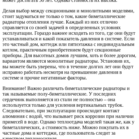
может достигать 50 лет. Однако стоимость их высока.
Делая выбор между секционными и монолитными моделями,
стоит задуматься не только о том, какие биметаллические
радиаторы отопления лучше. Каждый из них отлично
справляется со своей задачей в определенных условиях
эксплуатации. Гораздо важнее исходить из того, где они будут
устанавливаться и какой показатель давления в системе. Если
это частный дом, коттедж или пятиэтажка с индивидуальным
котлом, практичным приобретением будут секционные
приборы. Для высотных домов лучшим, хоть и более дорогим,
вариантом являются монолитные радиаторы. Установив их,
вы можете быть уверены, что в течение долгих лет они будут
исправно работать несмотря на превышение давления в
системе и прочие негативные факторы.
Внимание! Важно различать биметаллические радиаторы и
так называемые полу-биметаллические. У последних
сердечник выполняется из стали не полностью – она
используется только для усиления вертикальных трубок.
Следовательно, при эксплуатации происходит контакт
алюминия с водой, что вызывает риск коррозии при наличии
примесей в воде. Однако теплоотдача моделей такая же, как у
биметаллических, а стоимость ниже. Можно покупать их в
частные дома и коттеджи, где пользователь следит за
качеством теплоносителя.