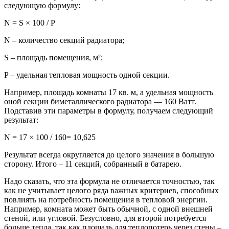
следующую формулу:
N = S × 100 / P
N – количество секций радиатора;
S – площадь помещения, м²;
P – удельная тепловая мощность одной секции.
Например, площадь комнаты 17 кв. м, а удельная мощность
оной секции биметаллического радиатора — 160 Ватт.
Подставив эти параметры в формулу, получаем следующий
результат:
N = 17 × 100 / 160= 10,625
Результат всегда округляется до целого значения в большую
сторону. Итого – 11 секций, собранный в батарею.
Надо сказать, что эта формула не отличается точностью, так
как не учитывает целого ряда важных критериев, способных
повлиять на потребность помещения в тепловой энергии.
Например, комната может быть обычной, с одной внешней
стеной, или угловой. Безусловно, для второй потребуется
больше тепла, так как площадь для теплопотерь через стены –