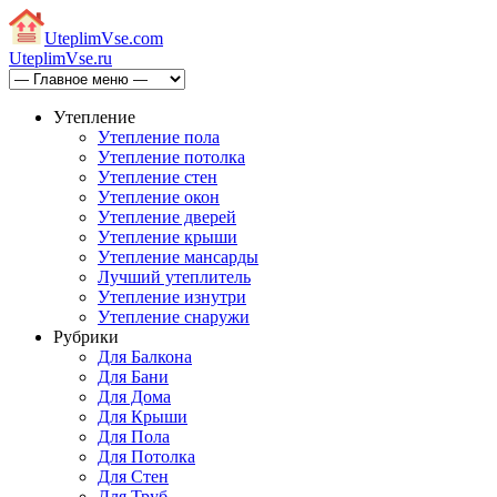
Uteplim
Vse.com
Uteplim
Vse.ru
Утепление
Утепление пола
Утепление потолка
Утепление стен
Утепление окон
Утепление дверей
Утепление крыши
Утепление мансарды
Лучший утеплитель
Утепление изнутри
Утепление снаружи
Рубрики
Для Балкона
Для Бани
Для Дома
Для Крыши
Для Пола
Для Потолка
Для Стен
Для Труб