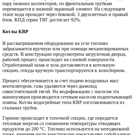
пару нижних коллекторов, по фронтальным трубкам
перемещается в нижний экранный элемент. На следующем
этапе вода проходит через боковой, 3 двухсветных и правый
блок. КПД серии ТВГ достигает 92%.
Котлы КВР
В рассматриваемом оборудовании на угле топливо
забрасывается вручную или при помощи механизированных
средств. В конструкции предусмотрена загрузочная дверца,
рабочий процесс происходит на слоевой поверхности.
Отработанный шлак и зола доставляются в котельную
секцию, откуда вручную транспортируются в золосборник.
Процесс обеспечивается за счет подачи воздушных масс
вентилятором, газы удаляются через дымоход
самостоятельной тягой. На модификациях с насосом эта
манипуляция производится сетевым насосом подпитывающей
помпы. Котлы водогрейные типа КВР изготавливаются из
стальных трубок.
Горение происходит в топочной секции, где передается
тепловая энергия со снижением температуры отводящих
продуктов до 200 °C. Топливо используется на неподвижной
топке, внешняя часть конструкции представляет собой каркас