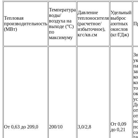
Температура
Давление
Удельный
воды/
Тепловая
теплоносителя
выброс
воздуха на
производительность
(расчетное/
азотных
П
выходе (°C)
(МВт)
избыточное),
окислов
по
кгс/кв.см
(кг/ГДж)
максимуму
З
у
п
за
к
ко
т
о
у
Д
о
от
н
От 0,09
От 0,63 до 209,0
200/10
3,0/2,8
п
до 0,21
со
5%