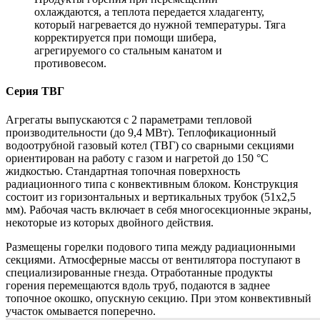
охлаждаются, а теплота передается хладагенту,
который нагревается до нужной температуры. Тяга
корректируется при помощи шибера,
агрегируемого со стальным канатом и
противовесом.
Серия ТВГ
Агрегаты выпускаются с 2 параметрами тепловой
производительности (до 9,4 МВт). Теплофикационный
водоотрубной газовый котел (ТВГ) со сварными секциями
ориентирован на работу с газом и нагретой до 150 °C
жидкостью. Стандартная топочная поверхность
радиационного типа с конвективным блоком. Конструкция
состоит из горизонтальных и вертикальных трубок (51х2,5
мм). Рабочая часть включает в себя многосекционные экраны,
некоторые из которых двойного действия.
Размещены горелки подового типа между радиационными
секциями. Атмосферные массы от вентилятора поступают в
специализированные гнезда. Отработанные продукты
горения перемещаются вдоль труб, подаются в заднее
топочное окошко, опускную секцию. При этом конвективный
участок омывается поперечно.