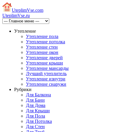
Uteplim
Vse.com
Uteplim
Vse.ru
Утепление
Утепление пола
Утепление потолка
Утепление стен
Утепление окон
Утепление дверей
Утепление крыши
Утепление мансарды
Лучший утеплитель
Утепление изнутри
Утепление снаружи
Рубрики
Для Балкона
Для Бани
Для Дома
Для Крыши
Для Пола
Для Потолка
Для Стен
Для Труб