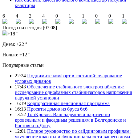
квартиры
6
4
2
4
0
1
1
0
0
1
Погода на сегодня [07.08]
+18 °
Днем:
+22 °
Ночью:
+12 °
Популярные статьи
22:24
Поднимите комфорт в гостиной: очарование
угловых диванов
17:43
Обеспечение стабильного электроснабжения:
исследование однофазных стабилизаторов напряжения
наружной установки
16:19
Корпоративная пенсионная программа
16:13
Проекты домов из бруса 6х6
13:52
ТопКровля: Ваш надежный партнер по
кровельным и фасадным решениям в Волгодонске и
Ростове-на-Дону
12:01
Полное руководство по сайдинговым профилям:
улучшение красоты и функциональности вашего дома