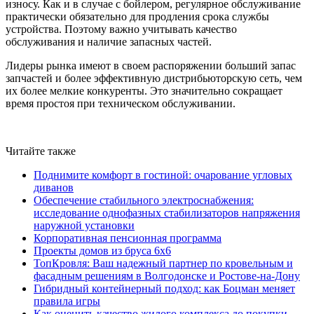
износу. Как и в случае с бойлером, регулярное обслуживание
практически обязательно для продления срока службы
устройства. Поэтому важно учитывать качество
обслуживания и наличие запасных частей.
Лидеры рынка имеют в своем распоряжении больший запас
запчастей и более эффективную дистрибьюторскую сеть, чем
их более мелкие конкуренты. Это значительно сокращает
время простоя при техническом обслуживании.
Читайте также
Поднимите комфорт в гостиной: очарование угловых
диванов
Обеспечение стабильного электроснабжения:
исследование однофазных стабилизаторов напряжения
наружной установки
Корпоративная пенсионная программа
Проекты домов из бруса 6х6
ТопКровля: Ваш надежный партнер по кровельным и
фасадным решениям в Волгодонске и Ростове-на-Дону
Гибридный контейнерный подход: как Боцман меняет
правила игры
Как оценить качество жилого комплекса до покупки