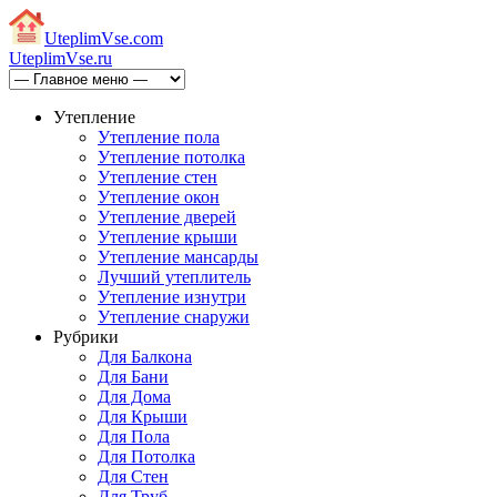
Uteplim
Vse.com
Uteplim
Vse.ru
Утепление
Утепление пола
Утепление потолка
Утепление стен
Утепление окон
Утепление дверей
Утепление крыши
Утепление мансарды
Лучший утеплитель
Утепление изнутри
Утепление снаружи
Рубрики
Для Балкона
Для Бани
Для Дома
Для Крыши
Для Пола
Для Потолка
Для Стен
Для Труб