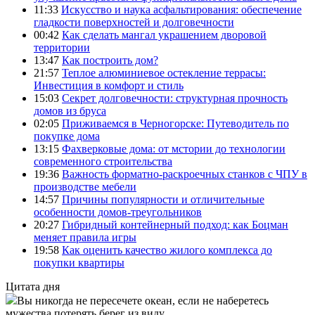
11:33
Искусство и наука асфальтирования: обеспечение
гладкости поверхностей и долговечности
00:42
Как сделать мангал украшением дворовой
территории
13:47
Как построить дом?
21:57
Теплое алюминиевое остекление террасы:
Инвестиция в комфорт и стиль
15:03
Секрет долговечности: структурная прочность
домов из бруса
02:05
Приживаемся в Черногорске: Путеводитель по
покупке дома
13:15
Фахверковые дома: от мстории до технологии
современного строительства
19:36
Важность форматно-раскроечных станков с ЧПУ в
производстве мебели
14:57
Причины популярности и отличительные
особенности домов-треугольников
20:27
Гибридный контейнерный подход: как Боцман
меняет правила игры
19:58
Как оценить качество жилого комплекса до
покупки квартиры
Цитата дня
Вы никогда не пересечете океан, если не наберетесь
мужества потерять берег из виду.