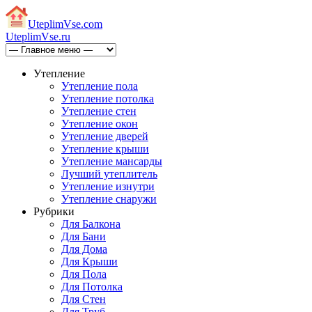
Uteplim
Vse.com
Uteplim
Vse.ru
Утепление
Утепление пола
Утепление потолка
Утепление стен
Утепление окон
Утепление дверей
Утепление крыши
Утепление мансарды
Лучший утеплитель
Утепление изнутри
Утепление снаружи
Рубрики
Для Балкона
Для Бани
Для Дома
Для Крыши
Для Пола
Для Потолка
Для Стен
Для Труб