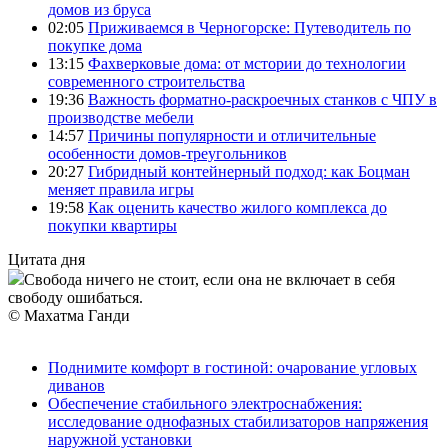
домов из бруса
02:05
Приживаемся в Черногорске: Путеводитель по
покупке дома
13:15
Фахверковые дома: от мстории до технологии
современного строительства
19:36
Важность форматно-раскроечных станков с ЧПУ в
производстве мебели
14:57
Причины популярности и отличительные
особенности домов-треугольников
20:27
Гибридный контейнерный подход: как Боцман
меняет правила игры
19:58
Как оценить качество жилого комплекса до
покупки квартиры
Цитата дня
Свобода ничего не стоит, если она не включает в себя
свободу ошибаться.
© Махатма Ганди
Поднимите комфорт в гостиной: очарование угловых
диванов
Обеспечение стабильного электроснабжения:
исследование однофазных стабилизаторов напряжения
наружной установки