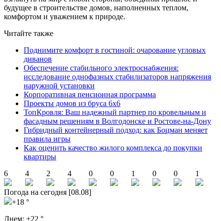
будущее в строительстве домов, наполненных теплом,
комфортом и уважением к природе.
Читайте также
Поднимите комфорт в гостиной: очарование угловых
диванов
Обеспечение стабильного электроснабжения:
исследование однофазных стабилизаторов напряжения
наружной установки
Корпоративная пенсионная программа
Проекты домов из бруса 6х6
ТопКровля: Ваш надежный партнер по кровельным и
фасадным решениям в Волгодонске и Ростове-на-Дону
Гибридный контейнерный подход: как Боцман меняет
правила игры
Как оценить качество жилого комплекса до покупки
квартиры
6
4
2
4
0
0
1
0
0
1
Погода на сегодня [08.08]
+18 °
Днем:
+22 °