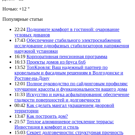
Ночью:
+12 °
Популярные статьи
22:24
Поднимите комфорт в гостиной: очарование
угловых диванов
17:43
Обеспечение стабильного электроснабжения:
исследование однофазных стабилизаторов напряжения
наружной установки
16:19
Корпоративная пенсионная программа
16:13
Проекты домов из бруса 6х6
13:52
ТопКровля: Ваш надежный партнер по
кровельным и фасадным решениям в Волгодонске и
Ростове-на-Дону
12:01
Полное руководство по сайдинговым профилям:
улучшение красоты и функциональности вашего дома
11:33
Искусство и наука асфальтирования: обеспечение
гладкости поверхностей и долговечности
00:42
Как сделать мангал украшением дворовой
территории
13:47
Как построить дом?
21:57
Теплое алюминиевое остекление террасы:
Инвестиция в комфорт и стиль
15:03
Секрет долговечности: структурная прочность