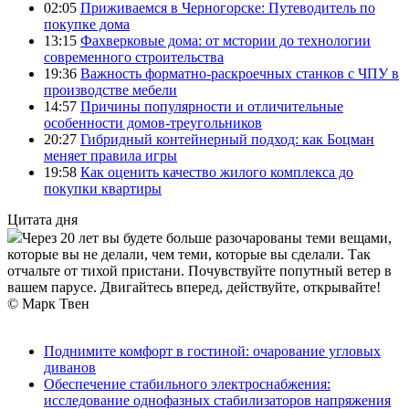
02:05
Приживаемся в Черногорске: Путеводитель по
покупке дома
13:15
Фахверковые дома: от мстории до технологии
современного строительства
19:36
Важность форматно-раскроечных станков с ЧПУ в
производстве мебели
14:57
Причины популярности и отличительные
особенности домов-треугольников
20:27
Гибридный контейнерный подход: как Боцман
меняет правила игры
19:58
Как оценить качество жилого комплекса до
покупки квартиры
Цитата дня
Через 20 лет вы будете больше разочарованы теми вещами,
которые вы не делали, чем теми, которые вы сделали. Так
отчальте от тихой пристани. Почувствуйте попутный ветер в
вашем парусе. Двигайтесь вперед, действуйте, открывайте!
© Марк Твен
Поднимите комфорт в гостиной: очарование угловых
диванов
Обеспечение стабильного электроснабжения:
исследование однофазных стабилизаторов напряжения