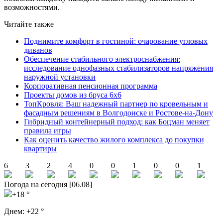
возможностями.
Читайте также
Поднимите комфорт в гостиной: очарование угловых
диванов
Обеспечение стабильного электроснабжения:
исследование однофазных стабилизаторов напряжения
наружной установки
Корпоративная пенсионная программа
Проекты домов из бруса 6х6
ТопКровля: Ваш надежный партнер по кровельным и
фасадным решениям в Волгодонске и Ростове-на-Дону
Гибридный контейнерный подход: как Боцман меняет
правила игры
Как оценить качество жилого комплекса до покупки
квартиры
6
3
2
4
0
0
1
0
0
1
Погода на сегодня [06.08]
+18 °
Днем:
+22 °