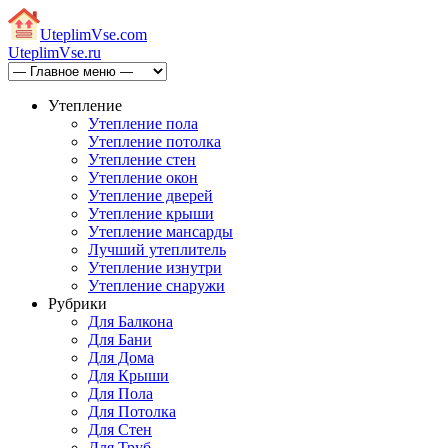
Uteplim
Vse.com
Uteplim
Vse.ru
Утепление
Утепление пола
Утепление потолка
Утепление стен
Утепление окон
Утепление дверей
Утепление крыши
Утепление мансарды
Лучший утеплитель
Утепление изнутри
Утепление снаружи
Рубрики
Для Балкона
Для Бани
Для Дома
Для Крыши
Для Пола
Для Потолка
Для Стен
Для Труб