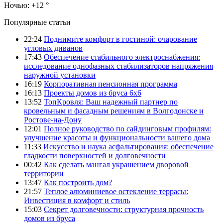
Ночью:
+12 °
Популярные статьи
22:24
Поднимите комфорт в гостиной: очарование
угловых диванов
17:43
Обеспечение стабильного электроснабжения:
исследование однофазных стабилизаторов напряжения
наружной установки
16:19
Корпоративная пенсионная программа
16:13
Проекты домов из бруса 6х6
13:52
ТопКровля: Ваш надежный партнер по
кровельным и фасадным решениям в Волгодонске и
Ростове-на-Дону
12:01
Полное руководство по сайдинговым профилям:
улучшение красоты и функциональности вашего дома
11:33
Искусство и наука асфальтирования: обеспечение
гладкости поверхностей и долговечности
00:42
Как сделать мангал украшением дворовой
территории
13:47
Как построить дом?
21:57
Теплое алюминиевое остекление террасы:
Инвестиция в комфорт и стиль
15:03
Секрет долговечности: структурная прочность
домов из бруса