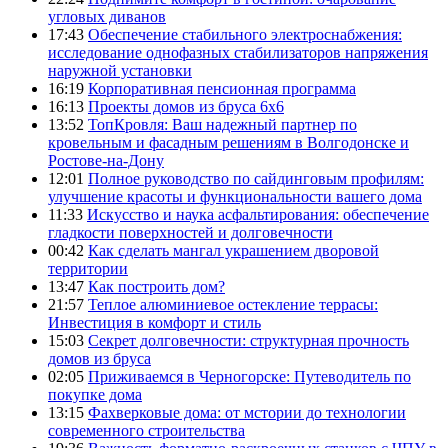
угловых диванов
17:43
Обеспечение стабильного электроснабжения:
исследование однофазных стабилизаторов напряжения
наружной установки
16:19
Корпоративная пенсионная программа
16:13
Проекты домов из бруса 6х6
13:52
ТопКровля: Ваш надежный партнер по
кровельным и фасадным решениям в Волгодонске и
Ростове-на-Дону
12:01
Полное руководство по сайдинговым профилям:
улучшение красоты и функциональности вашего дома
11:33
Искусство и наука асфальтирования: обеспечение
гладкости поверхностей и долговечности
00:42
Как сделать мангал украшением дворовой
территории
13:47
Как построить дом?
21:57
Теплое алюминиевое остекление террасы:
Инвестиция в комфорт и стиль
15:03
Секрет долговечности: структурная прочность
домов из бруса
02:05
Приживаемся в Черногорске: Путеводитель по
покупке дома
13:15
Фахверковые дома: от мстории до технологии
современного строительства