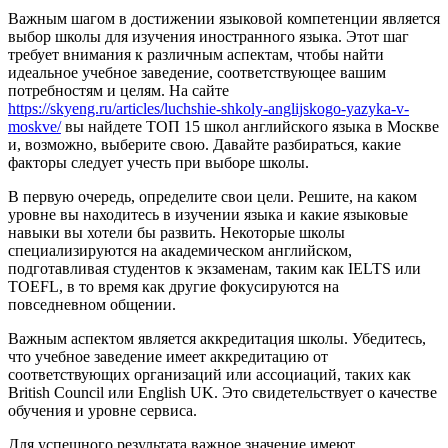
Важным шагом в достижении языковой компетенции является
выбор школы для изучения иностранного языка. Этот шаг
требует внимания к различным аспектам, чтобы найти
идеальное учебное заведение, соответствующее вашим
потребностям и целям. На сайте
https://skyeng.ru/articles/luchshie-shkoly-anglijskogo-yazyka-v-
moskve/
вы найдете ТОП 15 школ английского языка в Москве
и, возможно, выберите свою. Давайте разбираться, какие
факторы следует учесть при выборе школы.
В первую очередь, определите свои цели. Решите, на каком
уровне вы находитесь в изучении языка и какие языковые
навыки вы хотели бы развить. Некоторые школы
специализируются на академическом английском,
подготавливая студентов к экзаменам, таким как IELTS или
TOEFL, в то время как другие фокусируются на
повседневном общении.
Важным аспектом является аккредитация школы. Убедитесь,
что учебное заведение имеет аккредитацию от
соответствующих организаций или ассоциаций, таких как
British Council или English UK. Это свидетельствует о качестве
обучения и уровне сервиса.
Для успешного результата важное значение имеют