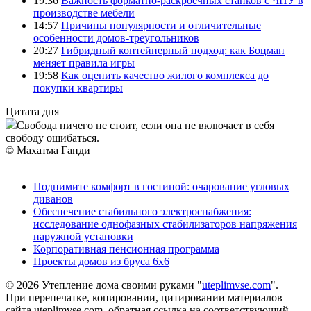
19:36
Важность форматно-раскроечных станков с ЧПУ в
производстве мебели
14:57
Причины популярности и отличительные
особенности домов-треугольников
20:27
Гибридный контейнерный подход: как Боцман
меняет правила игры
19:58
Как оценить качество жилого комплекса до
покупки квартиры
Цитата дня
Свобода ничего не стоит, если она не включает в себя
свободу ошибаться.
© Махатма Ганди
Поднимите комфорт в гостиной: очарование угловых
диванов
Обеспечение стабильного электроснабжения:
исследование однофазных стабилизаторов напряжения
наружной установки
Корпоративная пенсионная программа
Проекты домов из бруса 6х6
© 2026 Утепление дома своими руками "
uteplimvse.com
".
При перепечатке, копировании, цитировании материалов
сайта uteplimvse.com, обратная ссылка на соответствующий