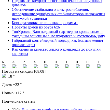
Поднимите комфорт в гостиной: очарование угловых
диванов
Обеспечение стабильного электроснабжения:
исследование однофазных стабилизаторов напряжения
наружной установки
Корпоративная пенсионная программа
Проекты домов из бруса 6х6
ТопКровля: Ваш надежный партнер по кровельным и
фасадным решениям в Волгодонске и Ростове-на-Дону
Гибридный контейнерный подход: как Боцман меняет
правила игры
Как оценить качество жилого комплекса до покупки
квартиры
6
4
2
4
0
0
1
0
0
1
Погода на сегодня [08.08]
+18 °
Днем:
+22 °
Ночью:
+12 °
Популярные статьи
22:24
Поднимите комфорт в гостиной: очарование