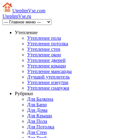
Uteplim
Vse.com
Uteplim
Vse.ru
Утепление
Утепление пола
Утепление потолка
Утепление стен
Утепление окон
Утепление дверей
Утепление крыши
Утепление мансарды
Лучший утеплитель
Утепление изнутри
Утепление снаружи
Рубрики
Для Балкона
Для Бани
Для Дома
Для Крыши
Для Пола
Для Потолка
Для Стен
Для Труб