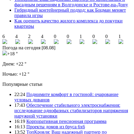
фасадным решениям в Волгодонске и Ростове-на-Дону
Гибридный контейнерный подход: как Боцман меняет
правила игры
Как оценить качество жилого комплекса до покупки
квартиры
6
4
2
4
0
0
1
0
0
1
Погода на сегодня [08.08]
+18 °
Днем:
+22 °
Ночью:
+12 °
Популярные статьи
22:24
Поднимите комфорт в гостиной: очарование
угловых диванов
17:43
Обеспечение стабильного электроснабжения:
исследование однофазных стабилизаторов напряжения
наружной установки
16:19
Корпоративная пенсионная программа
16:13
Проекты домов из бруса 6х6
13:52
ТопКровля: Ваш надежный партнер по