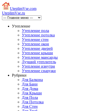
Uteplim
Vse.com
Uteplim
Vse.ru
Утепление
Утепление пола
Утепление потолка
Утепление стен
Утепление окон
Утепление дверей
Утепление крыши
Утепление мансарды
Лучший утеплитель
Утепление изнутри
Утепление снаружи
Рубрики
Для Балкона
Для Бани
Для Дома
Для Крыши
Для Пола
Для Потолка
Для Стен
Для Труб