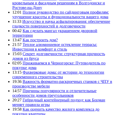
кровельным и фасадным решениям в Волгодонске и
Ростове-на-Дону
12:01
Полное руководство по сайдинговым профилям:
улучшение красоты и функциональности вашего дома
11:33
Искусство и наука асфальтирования: обеспечение
гладкости поверхностей и долговечности
00:42
Как сделать мангал украшением дворовой
территории
13:47
Как построить дом?
21:57
Теплое алюминиевое остекление террасы:
Инвестиция в комфорт и стиль
15:03
Секрет долговечности: структурная прочность
домов из бруса
02:05
Приживаемся в Черногорске: Путеводитель по
покупке дома
13:15
Фахверковые дома: от мстории до технологии
современного строительства
19:36
Важность форматно-раскроечных станков с ЧПУ в
производстве мебели
14:57
Причины популярности и отличительные
особенности домов-треугольников
20:27
Гибридный контейнерный подход: как Боцман
меняет правила игры
19:58
Как оценить качество жилого комплекса до
покупки квартиры