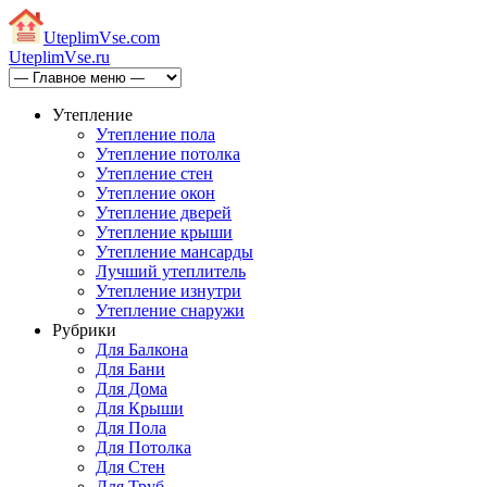
Uteplim
Vse.com
Uteplim
Vse.ru
Утепление
Утепление пола
Утепление потолка
Утепление стен
Утепление окон
Утепление дверей
Утепление крыши
Утепление мансарды
Лучший утеплитель
Утепление изнутри
Утепление снаружи
Рубрики
Для Балкона
Для Бани
Для Дома
Для Крыши
Для Пола
Для Потолка
Для Стен
Для Труб