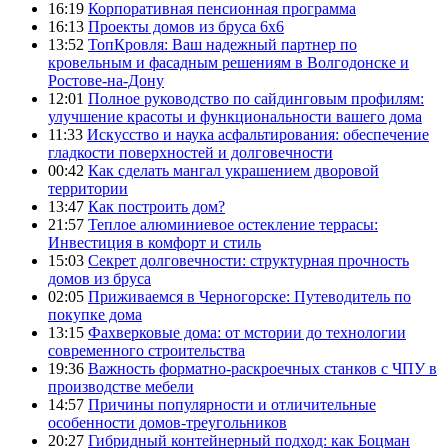
16:19
Корпоративная пенсионная программа
16:13
Проекты домов из бруса 6х6
13:52
ТопКровля: Ваш надежный партнер по
кровельным и фасадным решениям в Волгодонске и
Ростове-на-Дону
12:01
Полное руководство по сайдинговым профилям:
улучшение красоты и функциональности вашего дома
11:33
Искусство и наука асфальтирования: обеспечение
гладкости поверхностей и долговечности
00:42
Как сделать мангал украшением дворовой
территории
13:47
Как построить дом?
21:57
Теплое алюминиевое остекление террасы:
Инвестиция в комфорт и стиль
15:03
Секрет долговечности: структурная прочность
домов из бруса
02:05
Приживаемся в Черногорске: Путеводитель по
покупке дома
13:15
Фахверковые дома: от мстории до технологии
современного строительства
19:36
Важность форматно-раскроечных станков с ЧПУ в
производстве мебели
14:57
Причины популярности и отличительные
особенности домов-треугольников
20:27
Гибридный контейнерный подход: как Боцман