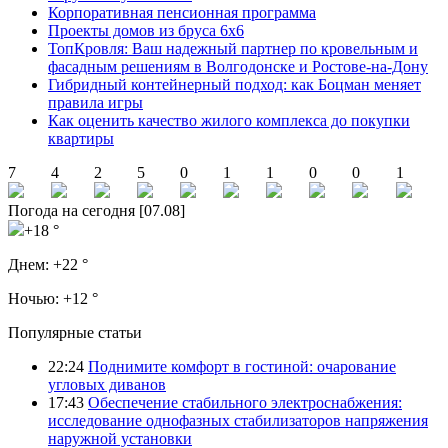
Корпоративная пенсионная программа
Проекты домов из бруса 6х6
ТопКровля: Ваш надежный партнер по кровельным и
фасадным решениям в Волгодонске и Ростове-на-Дону
Гибридный контейнерный подход: как Боцман меняет
правила игры
Как оценить качество жилого комплекса до покупки
квартиры
7
4
2
5
0
1
1
0
0
1
Погода на сегодня [07.08]
+18 °
Днем:
+22 °
Ночью:
+12 °
Популярные статьи
22:24
Поднимите комфорт в гостиной: очарование
угловых диванов
17:43
Обеспечение стабильного электроснабжения:
исследование однофазных стабилизаторов напряжения
наружной установки