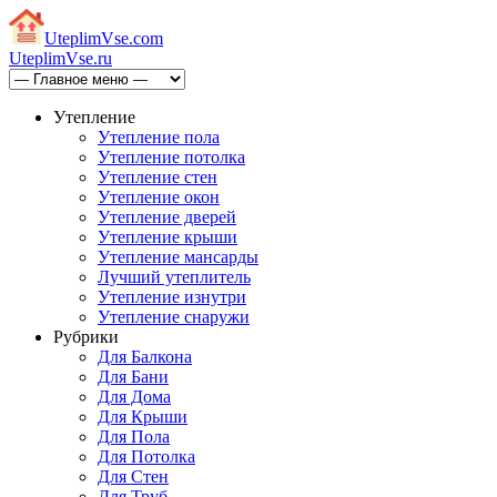
Uteplim
Vse.com
Uteplim
Vse.ru
Утепление
Утепление пола
Утепление потолка
Утепление стен
Утепление окон
Утепление дверей
Утепление крыши
Утепление мансарды
Лучший утеплитель
Утепление изнутри
Утепление снаружи
Рубрики
Для Балкона
Для Бани
Для Дома
Для Крыши
Для Пола
Для Потолка
Для Стен
Для Труб