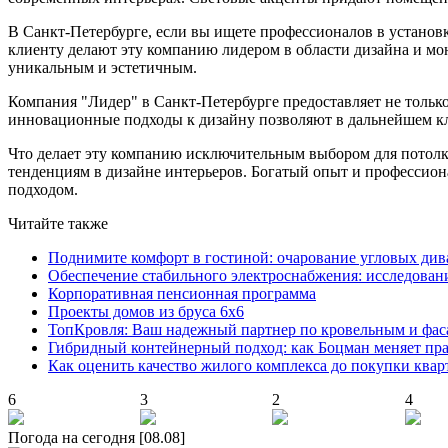
В Санкт-Петербурге, если вы ищете профессионалов в устано
клиенту делают эту компанию лидером в области дизайна и мо
уникальным и эстетичным.
Компания "Лидер" в Санкт-Петербурге предоставляет не тольк
инновационные подходы к дизайну позволяют в дальнейшем кли
Что делает эту компанию исключительным выбором для потолк
тенденциям в дизайне интерьеров. Богатый опыт и профессио
подходом.
Читайте также
Поднимите комфорт в гостиной: очарование угловых див
Обеспечение стабильного электроснабжения: исследован
Корпоративная пенсионная программа
Проекты домов из бруса 6х6
ТопКровля: Ваш надежный партнер по кровельным и фас
Гибридный контейнерный подход: как Боцман меняет пр
Как оценить качество жилого комплекса до покупки ква
6
3
2
4
Погода на сегодня [08.08]