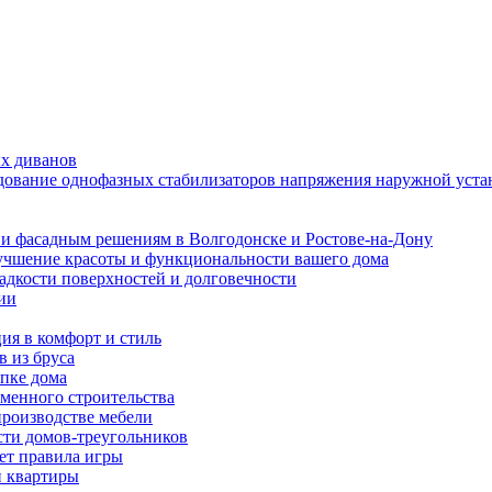
ых диванов
едование однофазных стабилизаторов напряжения наружной уста
и фасадным решениям в Волгодонске и Ростове-на-Дону
учшение красоты и функциональности вашего дома
ладкости поверхностей и долговечности
ии
ия в комфорт и стиль
в из бруса
пке дома
еменного строительства
производстве мебели
ти домов-треугольников
ет правила игры
и квартиры