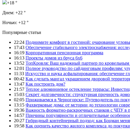
+18 °
Днем:
+22 °
Ночью:
+12 °
Популярные статьи
22:24
Поднимите комфорт в гостиной: очарование углов
17:43
Обеспечение стабильного электроснабжения: иссл
16:19
Корпоративная пенсионная программа
16:13
Проекты домов из бруса 6х6
13:52
ТопКровля: Ваш надежный партнер по кровельным 
12:01
Полное руководство по сайдинговым профилям: ул
11:33
Искусство и наука асфальтирования: обеспечение г
00:42
Как сделать мангал украшением дворовой территор
13:47
Как построить дом?
21:57
Теплое алюминиевое остекление террасы: Инвестиц
15:03
Секрет долговечности: структурная прочность домо
02:05
Приживаемся в Черногорске: Путеводитель по поку
13:15
Фахверковые дома: от мстории до технологии совр
19:36
Важность форматно-раскроечных станков с ЧПУ в 
14:57
Причины популярности и отличительные особеннос
20:27
Гибридный контейнерный подход: как Боцман меня
19:58
Как оценить качество жилого комплекса до покупк